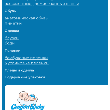
всесезонные | демисезонные шапки
Обувь
анатомическая обувь
пинетки
Одежда
блузки
боди
Пеленки
бамбуковые пеленки
муслиновые пеленки
Пледы и одеяла
Подарочные упаковки