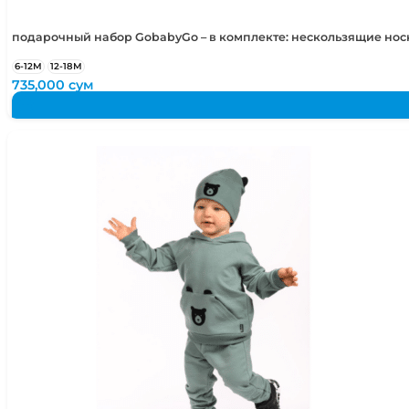
подарочный набор GobabyGo – в комплекте: нескользящие но
6-12М
12-18М
735,000
сум