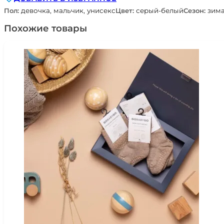
Пол:
девочка, мальчик, унисекс
Цвет:
серый-белый
Сезон:
зима
Похожие товары