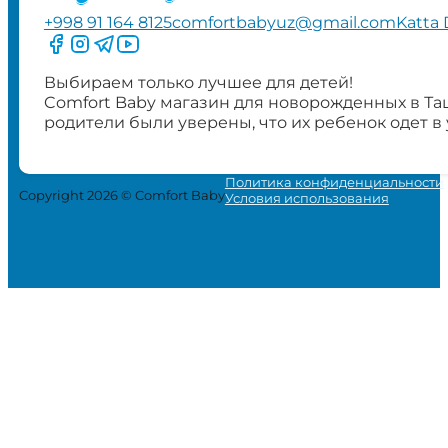
+998 91 164 8125
comfortbabyuz@gmail.com
Katta 
Следите за нами на Facebook
Следите за нами в Instagram
Следите за нами в Telegram
Следите за нами в YouTube
Выбираем только лучшее для детей!
Comfort Baby магазин для новорожденных в Та
родители были уверены, что их ребенок одет в
Политика конфиденциальности
Copyright 2026 © Comfort Baby
Условия использования