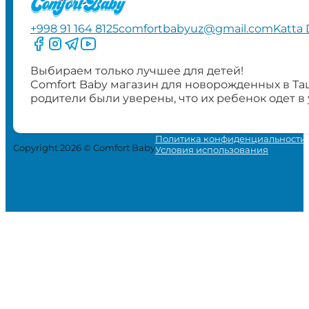
+998 91 164 8125
comfortbabyuz@gmail.com
Katta 
Следите за нами на Facebook
Следите за нами в Instagram
Следите за нами в Telegram
Следите за нами в YouTube
Выбираем только лучшее для детей!
Comfort Baby магазин для новорожденных в Та
родители были уверены, что их ребенок одет в
Политика конфиденциальности
Copyright 2026 © Comfort Baby
Условия использования