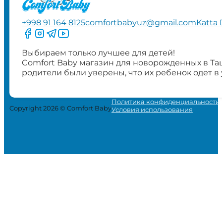
+998 91 164 8125
comfortbabyuz@gmail.com
Katta 
Следите за нами на Facebook
Следите за нами в Instagram
Следите за нами в Telegram
Следите за нами в YouTube
Выбираем только лучшее для детей!
Comfort Baby магазин для новорожденных в Та
родители были уверены, что их ребенок одет в
Политика конфиденциальности
Copyright 2026 © Comfort Baby
Условия использования