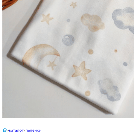
главная
каталог
пеленки