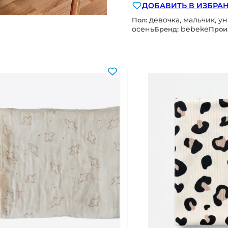
ДОБАВИТЬ В ИЗБРА
девочка, мальчик, у
Пол:
осень
bebeke
Бренд:
Прои