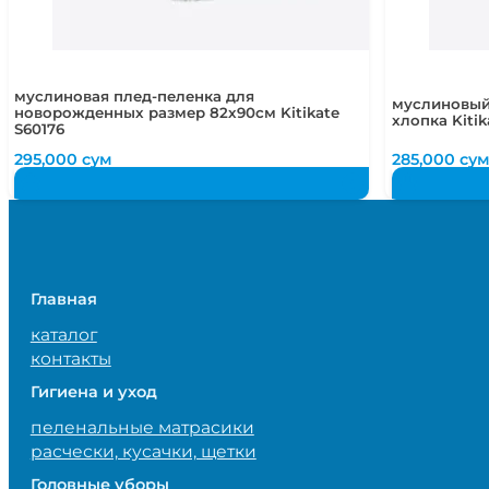
муслиновая плед-пеленка для
муслиновый
новорожденных размер 82х90см Kitikate
хлопка Kitik
S60176
295,000
сум
285,000
су
Главная
каталог
контакты
Гигиена и уход
пеленальные матрасики
расчески, кусачки, щетки
Головные уборы