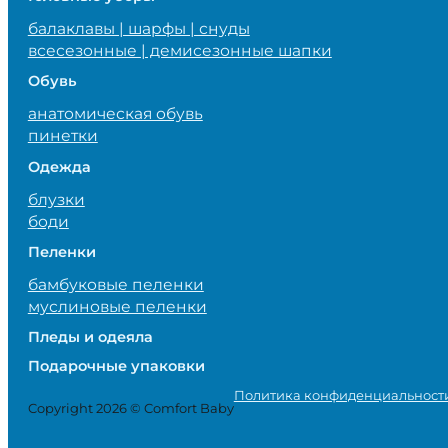
балаклавы | шарфы | снуды
всесезонные | демисезонные шапки
Обувь
анатомическая обувь
пинетки
Одежда
блузки
боди
Пеленки
бамбуковые пеленки
муслиновые пеленки
Пледы и одеяла
Подарочные упаковки
Политика конфиденциальност
Copyright 2026 © Comfort Baby