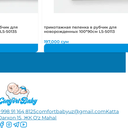
бчик для
трикотажная пеленка в рубчик для
LS-50135
новорожденных 100*90см LS-50113
197,000
сум
+998 91 164 8125
comfortbabyuz@gmail.com
Katta
Darxon 15, ЖК O'z Mahal
Следите за нами на Facebook
Следите за нами в Instagram
Следите за нами в Telegram
Следите за нами в YouTube