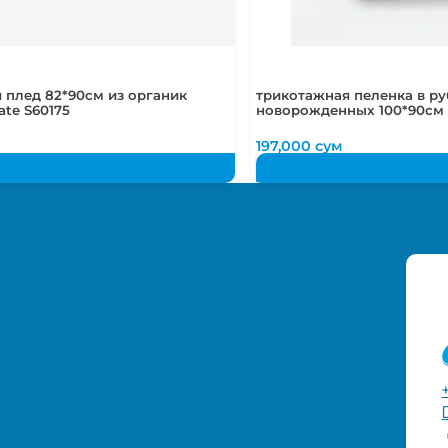
 плед 82*90см из органик
трикотажная пеленка в ру
ate S60175
новорожденных 100*90см 
м
197,000
сум