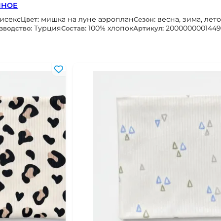
ННОЕ
нисекс
мишка на луне аэроплан
весна, зима, лето
Цвет:
Сезон:
Турция
100% хлопок
2000000001449
зводство:
Состав:
Артикул: