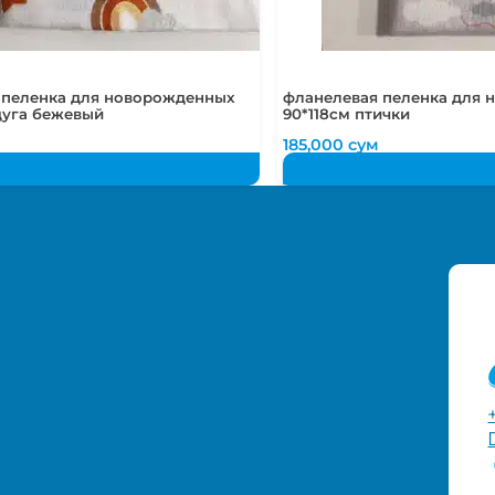
 пеленка для новорожденных
фланелевая пеленка для
дуга бежевый
90*118см птички
185,000
сум