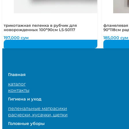
трикотажная пеленка в рубчик для
фланелевая
новорожденных 100*90см LS-50117
90*118см ра
197,000
сум
185,000
сум
Главная
каталог
контакты
Гигиена и уход
пеленальные матрасики
расчески, кусачки, щетки
Головные уборы