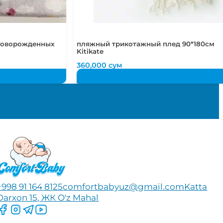
 новорожденных
пляжный трикотажный плед 90*180см
Kitikate
360,000
сум
+998 91 164 8125
comfortbabyuz@gmail.com
Katta
Darxon 15, ЖК O'z Mahal
Следите за нами на Facebook
Следите за нами в Instagram
Следите за нами в Telegram
Следите за нами в YouTube