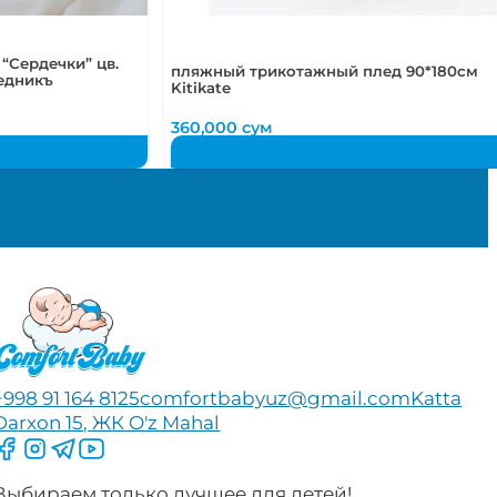
“Сердечки” цв.
пляжный трикотажный плед 90*180см
ледникъ
Kitikate
360,000
сум
+998 91 164 8125
comfortbabyuz@gmail.com
Katta
Darxon 15, ЖК O'z Mahal
Следите за нами на Facebook
Следите за нами в Instagram
Следите за нами в Telegram
Следите за нами в YouTube
Выбираем только лучшее для детей!