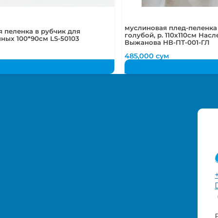
муслиновая плед-пеленка 
 пеленка в рубчик для
голубой, р. 110х110см Нас
ных 100*90см LS-50103
Выжанова НВ-ПТ-001-ГЛ
485,000
сум