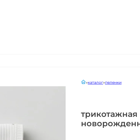
главная
каталог
пеленки
трикотажная 
новорожденны