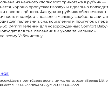
выполнена из нежного хлопкового трикотажа в рубчик —
тянется, хорошо пропускает воздух и идеально подходи
жи новорождённых. Фактура «в рубчик» обеспечивает
чность и комфорт, позволяя малышу свободно двигать
одит для пеленания, сна, кормления и прогулок с пер
LS-50104rnrnПелёнки для новорождённых Comfort Baby
Подходят для сна, пеленания и ухода за малышом.
по всему Узбекистану.
ННОЕ
нисекс
принт
весна, зима, лето, осень
Little
Цвет:
Сезон:
Бренд:
я
100% хлопок
2000000032221
Состав:
Артикул: