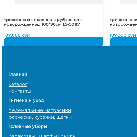
трикотажная пеленка в рубчик для
трикотажная
новорожденных 100*90см LS-50117
новорожден
197,000
сум
197,000
сум
Главная
каталог
контакты
Гигиена и уход
пеленальные матрасики
расчески, кусачки, щетки
Головные уборы
балаклавы | шарфы | снуды