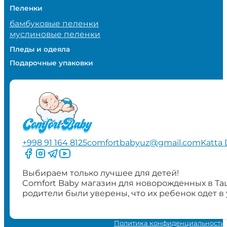
Пеленки
бамбуковые пеленки
муслиновые пеленки
Пледы и одеяла
Подарочные упаковки
+998 91 164 8125
comfortbabyuz@gmail.com
Katta 
Следите за нами на Facebook
Следите за нами в Instagram
Следите за нами в Telegram
Следите за нами в YouTube
Выбираем только лучшее для детей!
Comfort Baby магазин для новорожденных в Та
родители были уверены, что их ребенок одет в
Политика конфиденциальности