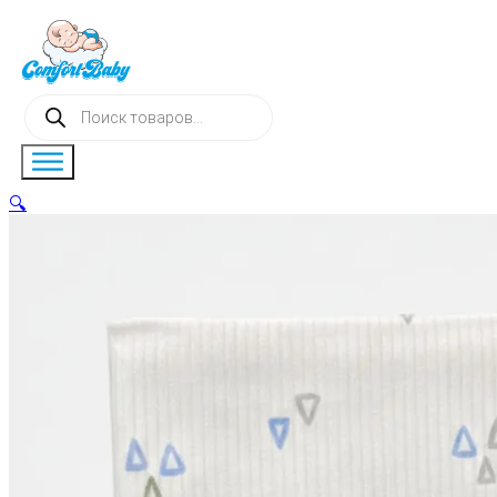
Поиск
товаров
🔍