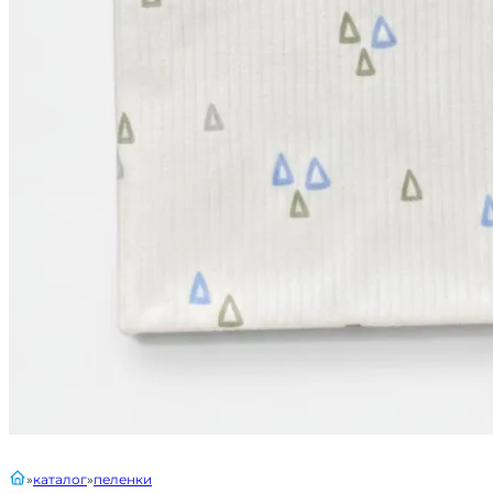
главная
каталог
пеленки