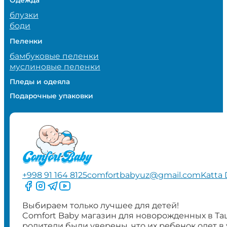
блузки
боди
Пеленки
бамбуковые пеленки
муслиновые пеленки
Пледы и одеяла
Подарочные упаковки
+998 91 164 8125
comfortbabyuz@gmail.com
Katta 
Следите за нами на Facebook
Следите за нами в Instagram
Следите за нами в Telegram
Следите за нами в YouTube
Выбираем только лучшее для детей!
Comfort Baby магазин для новорожденных в Та
родители были уверены, что их ребенок одет в