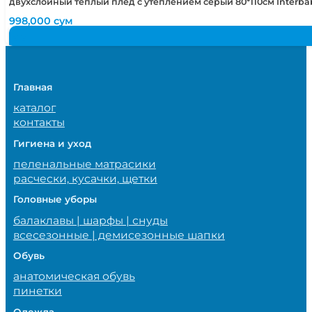
двухслойный теплый плед с утеплением серый 80*110см Interb
998,000
сум
Главная
каталог
контакты
Гигиена и уход
пеленальные матрасики
расчески, кусачки, щетки
Головные уборы
балаклавы | шарфы | снуды
всесезонные | демисезонные шапки
Обувь
анатомическая обувь
пинетки
Одежда