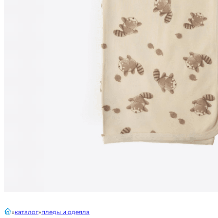
главная
каталог
пледы и одеяла