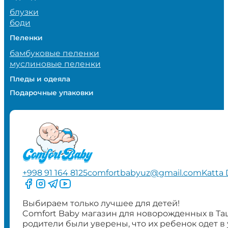
блузки
боди
Пеленки
бамбуковые пеленки
муслиновые пеленки
Пледы и одеяла
Подарочные упаковки
+998 91 164 8125
comfortbabyuz@gmail.com
Katta 
Следите за нами на Facebook
Следите за нами в Instagram
Следите за нами в Telegram
Следите за нами в YouTube
Выбираем только лучшее для детей!
Comfort Baby магазин для новорожденных в Та
родители были уверены, что их ребенок одет в