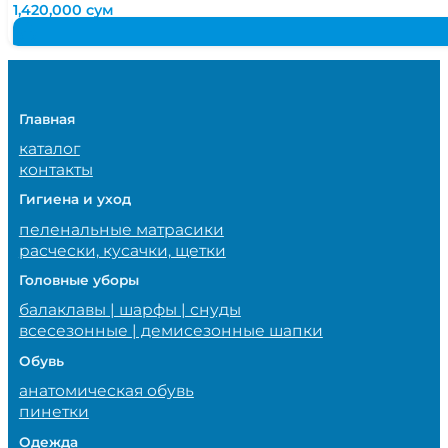
1,420,000
сум
Главная
каталог
контакты
Гигиена и уход
пеленальные матрасики
расчески, кусачки, щетки
Головные уборы
балаклавы | шарфы | снуды
всесезонные | демисезонные шапки
Обувь
анатомическая обувь
пинетки
Одежда