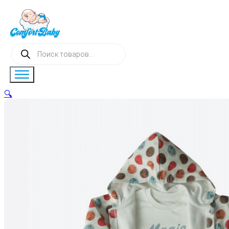
Поиск
товаров
🔍