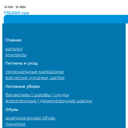
6-12М
12-18М
735,000
сум
Главная
каталог
контакты
Гигиена и уход
пеленальные матрасики
расчески, кусачки, щетки
Головные уборы
балаклавы | шарфы | снуды
всесезонные | демисезонные шапки
Обувь
анатомическая обувь
пинетки