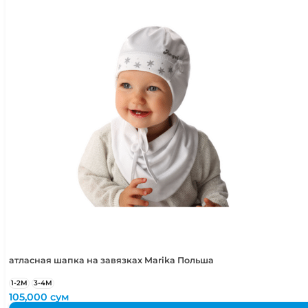
3-4 года
98-104 см
4-5 лет
104-110 см
5-6 лет
110-116 см
атласная шапка на завязках Marika Польша
1-2М
3-4М
105,000
сум