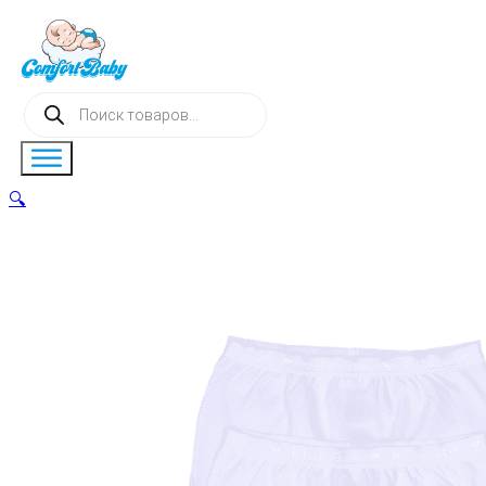
Поиск
товаров
🔍