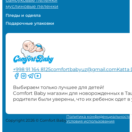
бамбуковые пеленки
муслиновые пеленки
Пледы и одеяла
Подарочные упаковки
+998 91 164 8125
comfortbabyuz@gmail.com
Katta 
Следите за нами на Facebook
Следите за нами в Instagram
Следите за нами в Telegram
Следите за нами в YouTube
Выбираем только лучшее для детей!
Comfort Baby магазин для новорожденных в Та
родители были уверены, что их ребенок одет в
Политика конфиденциальности
Copyright 2026 © Comfort Baby
Условия использования