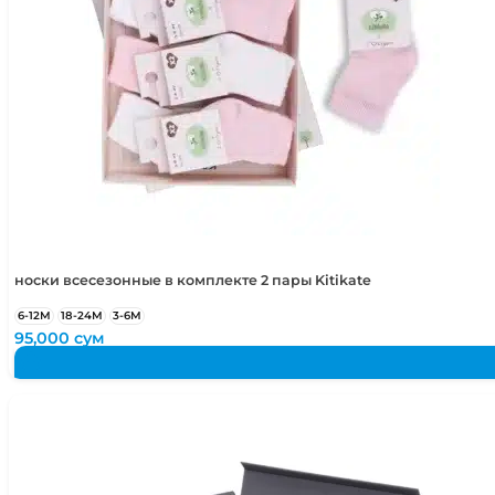
носки всесезонные в комплекте 2 пары Kitikate
6-12М
18-24М
3-6М
95,000
сум