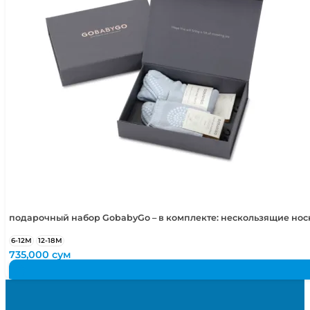
подарочный набор GobabyGo – в комплекте: нескользящие но
6-12М
12-18М
735,000
сум