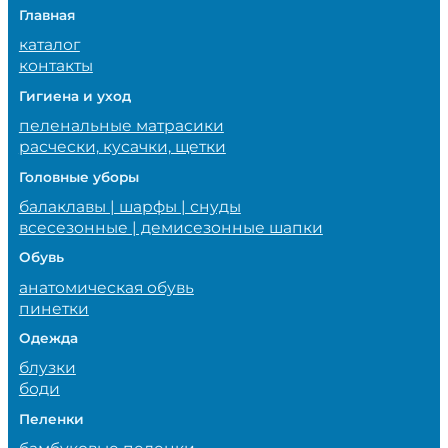
Главная
каталог
контакты
Гигиена и уход
пеленальные матрасики
расчески, кусачки, щетки
Головные уборы
балаклавы | шарфы | снуды
всесезонные | демисезонные шапки
Обувь
анатомическая обувь
пинетки
Одежда
блузки
боди
Пеленки