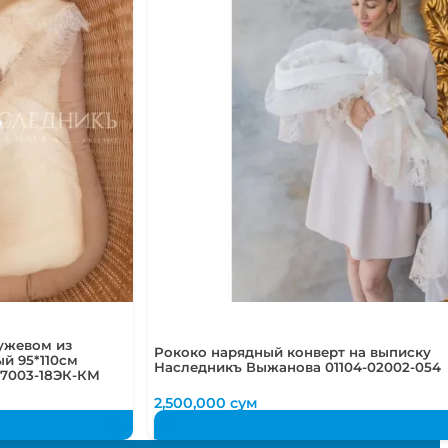
ружевом из
Рококо нарядный конверт на выписку
й 95*110см
Наследникъ Выжанова 01104-02002-054
7003-18ЭК-КМ
2,500,000
сум