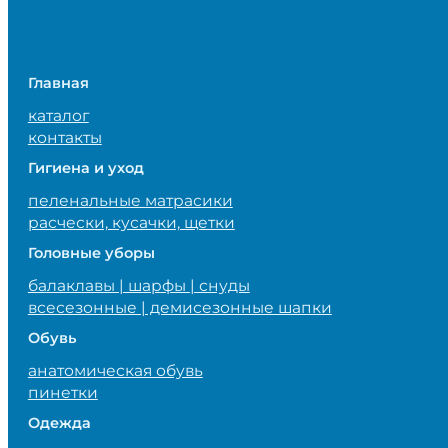
Главная
каталог
контакты
Гигиена и уход
пеленальные матрасики
расчески, кусачки, щетки
Головные уборы
балаклавы | шарфы | снуды
всесезонные | демисезонные шапки
Обувь
анатомическая обувь
пинетки
Одежда