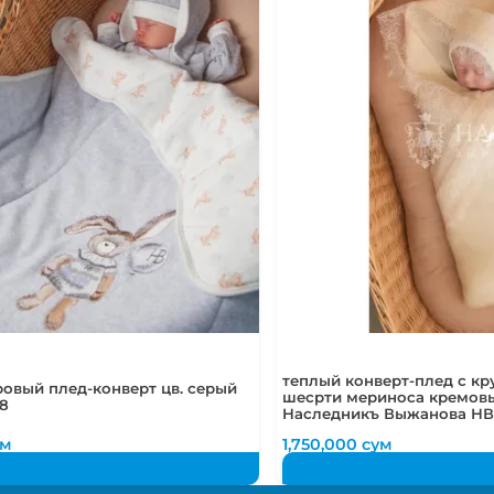
теплый конверт-плед с к
овый плед-конверт цв. серый
шесрти мериноса кремовы
8
Наследникъ Выжанова НВ
ум
1,750,000
сум