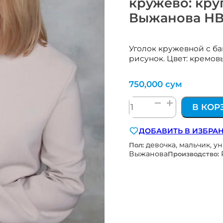
кружево: кр
Выжанова НВ
Уголок кружевной с ба
рисунок. Цвет: кремов
750,000
сум
Количество
В КОР
товара
уголок
ДОБАВИТЬ В ИЗБРА
кружевной
девочка, мальчик, у
с
Пол:
Выжанова
Производство:
бантом
цв.
кремовый
кружево:
крупный
рисунок
Наследникъ