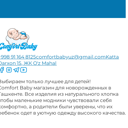
+998 91 164 8125
comfortbabyuz@gmail.com
Katta
Darxon 15, ЖК O'z Mahal
Следите за нами на Facebook
Следите за нами в Instagram
Следите за нами в Telegram
Следите за нами в YouTube
Выбираем только лучшее для детей!
Comfort Baby магазин для новорожденных в
Ташкенте. Все изделия из натурального хлопка
чтобы маленькие модники чувствовали себя
комфортно, а родители были уверены, что их
ребенок одет в уютную одежду высокого качества.