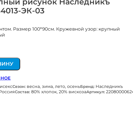
упный рисунок Наследникъ
4013-ЭК-03
нтом. Размер 100*90см. Кружевной узор: крупный
ый
ЗИНУ
ННОЕ
нисекс
весна, зима, лето, осень
Наследникъ
Сезон:
Бренд:
Россия
80% хлопок, 20% вискоза
2208000062
Состав:
Артикул: