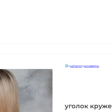
главная
каталог
конверты
уголок круже