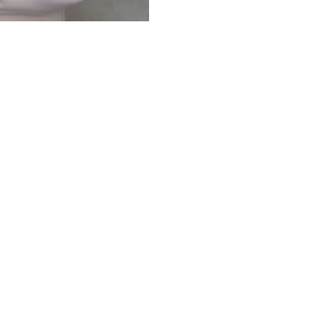
Выжанова
НВ4013-
ЭК-03