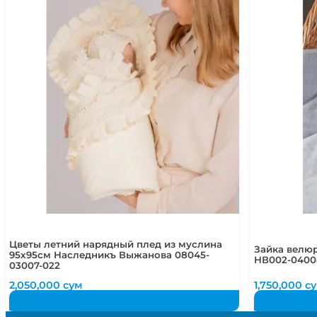
Цветы летний нарядный плед из муслина
Зайка велюр
95х95см Наследникъ Выжанова 08045-
НВ002-0400
03007-022
2,050,000
сум
1,750,000
с