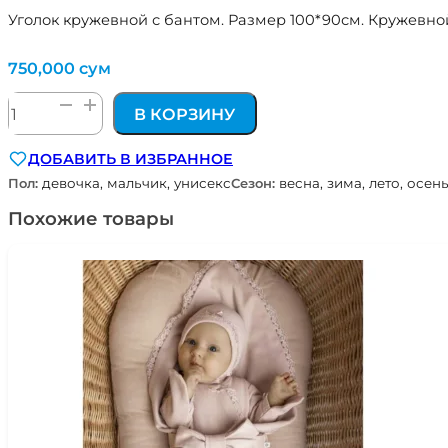
Уголок кружевной с бантом. Размер 100*90см. Кружевной
750,000
сум
Количество
В КОРЗИНУ
товара
уголок
ДОБАВИТЬ В ИЗБРАННОЕ
кружевной
с
Пол:
девочка, мальчик, унисекс
Сезон:
весна, зима, лето, осен
бантом
Похожие товары
цв.
кремовый
кружево:
мелкий
рисунок
Наследникъ
Выжанова
НВ4013-
ЭК-02