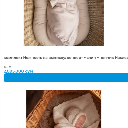
комплект Нежность на выписку: конверт + слип + чепчик Насл
0-1М
2,095,000
сум