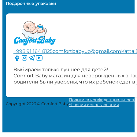
Подарочные упаковки
+998 91 164 8125
comfortbabyuz@gmail.com
Katta 
Следите за нами на Facebook
Следите за нами в Instagram
Следите за нами в Telegram
Следите за нами в YouTube
Выбираем только лучшее для детей!
Comfort Baby магазин для новорожденных в Та
родители были уверены, что их ребенок одет в
Политика конфиденциальности
Copyright 2026 © Comfort Baby
Условия использования