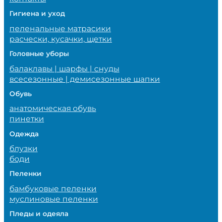
Гигиена и уход
пеленальные матрасики
расчески, кусачки, щетки
Головные уборы
балаклавы | шарфы | снуды
всесезонные | демисезонные шапки
Обувь
анатомическая обувь
пинетки
Одежда
блузки
боди
Пеленки
бамбуковые пеленки
муслиновые пеленки
Пледы и одеяла