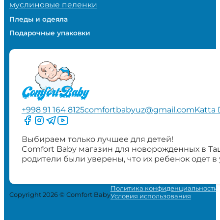
муслиновые пеленки
Пледы и одеяла
Подарочные упаковки
+998 91 164 8125
comfortbabyuz@gmail.com
Katta 
Следите за нами на Facebook
Следите за нами в Instagram
Следите за нами в Telegram
Следите за нами в YouTube
Выбираем только лучшее для детей!
Comfort Baby магазин для новорожденных в Та
родители были уверены, что их ребенок одет в
Политика конфиденциальности
Copyright 2026 © Comfort Baby
Условия использования