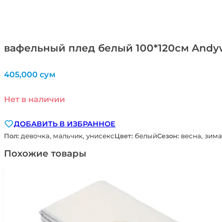
вафельный плед белый 100*120см And
405,000
сум
Нет в наличии
ДОБАВИТЬ В ИЗБРАННОЕ
Пол:
девочка, мальчик, унисекс
Цвет:
белый
Сезон:
весна, зима
Похожие товары