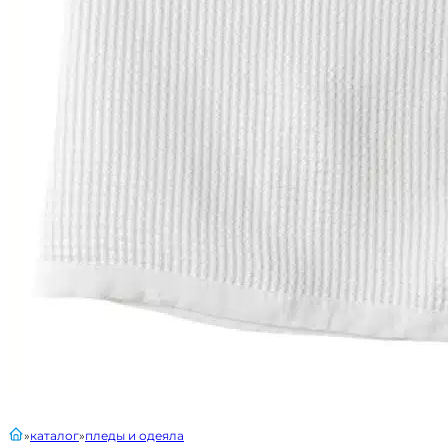
главная
каталог
пледы и одеяла