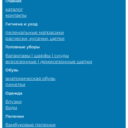
Главная
каталог
контакты
Гигиена и уход
пеленальные матрасики
расчески, кусачки, щетки
Головные уборы
балаклавы | шарфы | снуды
всесезонные | демисезонные шапки
Обувь
анатомическая обувь
пинетки
Одежда
блузки
боди
Пеленки
бамбуковые пеленки