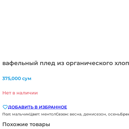
вафельный плед из органического хлопк
375,000
сум
Нет в наличии
ДОБАВИТЬ В ИЗБРАННОЕ
Пол:
мальчик
Цвет:
ментол
Сезон:
весна, демисезон, осень
Бре
Похожие товары