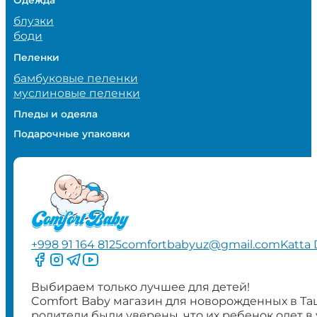
блузки
боди
Пеленки
бамбуковые пеленки
муслиновые пеленки
Пледы и одеяла
Подарочные упаковки
+998 91 164 8125
comfortbabyuz@gmail.com
Katta 
Следите за нами на Facebook
Следите за нами в Instagram
Следите за нами в Telegram
Следите за нами в YouTube
Выбираем только лучшее для детей!
Comfort Baby магазин для новорожденных в Та
родители были уверены, что их ребенок одет в