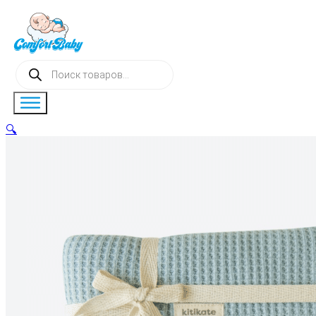
Поиск
товаров
🔍