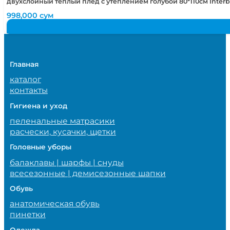
двухслойный теплый плед с утеплением голубой 80*110см Inter
998,000
сум
Главная
каталог
контакты
Гигиена и уход
пеленальные матрасики
расчески, кусачки, щетки
Головные уборы
балаклавы | шарфы | снуды
всесезонные | демисезонные шапки
Обувь
анатомическая обувь
пинетки
Одежда