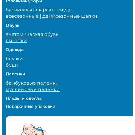
Головные уборы
балаклавы | шарфы | снуды
всесезонные | демисезонные шапки
Обувь
анатомическая обувь
пинетки
Одежда
блузки
боди
Пеленки
бамбуковые пеленки
муслиновые пеленки
Пледы и одеяла
Подарочные упаковки