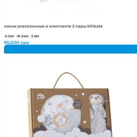
носки всесезонные в комплекте 2 пары Kitikate
6-12М
18-24М
3-6М
95,000
сум