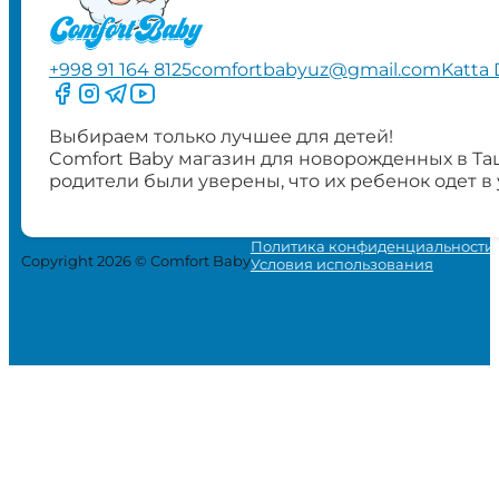
+998 91 164 8125
comfortbabyuz@gmail.com
Katta 
Следите за нами на Facebook
Следите за нами в Instagram
Следите за нами в Telegram
Следите за нами в YouTube
Выбираем только лучшее для детей!
Comfort Baby магазин для новорожденных в Та
родители были уверены, что их ребенок одет в
Политика конфиденциальности
Copyright 2026 © Comfort Baby
Условия использования