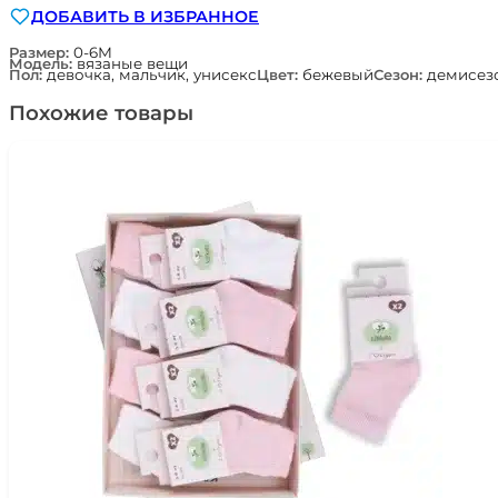
ДОБАВИТЬ В ИЗБРАННОЕ
Размер:
0-6М
Модель:
вязаные вещи
Пол:
девочка, мальчик, унисекс
Цвет:
бежевый
Сезон:
демисезо
Похожие товары