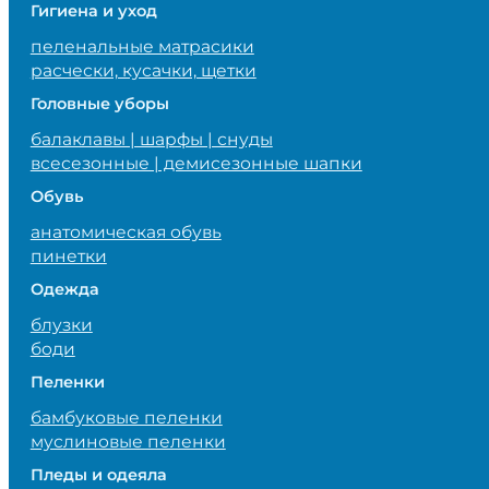
Гигиена и уход
пеленальные матрасики
расчески, кусачки, щетки
Головные уборы
балаклавы | шарфы | снуды
всесезонные | демисезонные шапки
Обувь
анатомическая обувь
пинетки
Одежда
блузки
боди
Пеленки
бамбуковые пеленки
муслиновые пеленки
Пледы и одеяла