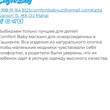
+998 91 164 8125
comfortbabyuz@gmail.com
Katta
Darxon 15, ЖК O'z Mahal
Следите за нами на Facebook
Следите за нами в Instagram
Следите за нами в Telegram
Следите за нами в YouTube
Выбираем только лучшее для детей!
Comfort Baby магазин для новорожденных в
Ташкенте. Все изделия из натурального хлопка
чтобы маленькие модники чувствовали себя
комфортно, а родители были уверены, что их
ребенок одет в уютную одежду высокого качества.