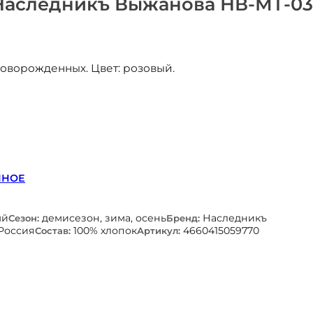
Наследникъ Выжанова НВ-МТ-03
оворожденных. Цвет: розовый.
ННОЕ
ый
демисезон, зима, осень
Наследникъ
Сезон:
Бренд:
Россия
100% хлопок
4660415059770
Состав:
Артикул: