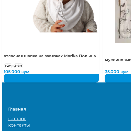
атласная шапка на завязках Marika Польша
муслиновые
1-2М
3-4М
105,000
сум
35,000
сум
Главная
каталог
контакты