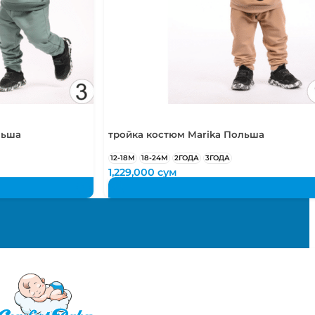
льша
тройка костюм Marika Польша
12-18М
18-24М
2ГОДА
3ГОДА
1,229,000
сум