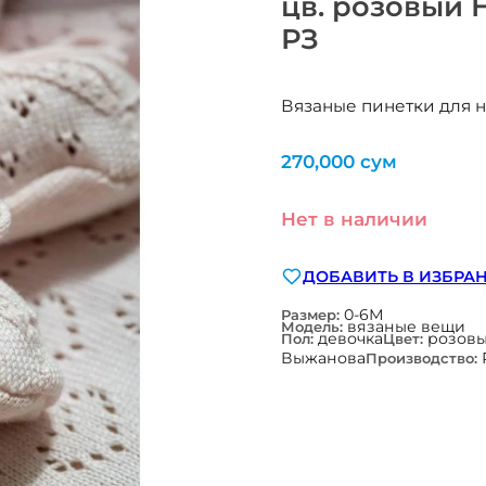
цв. розовый 
РЗ
Вязаные пинетки для н
270,000
сум
Нет в наличии
ДОБАВИТЬ В ИЗБРА
0-6М
Размер:
вязаные вещи
Модель:
девочка
розов
Пол:
Цвет:
Выжанова
Производство: