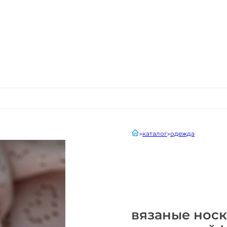
главная
каталог
одежда
вязаные нос