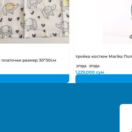
тройка костюм Marika По
 платочки размер 30*30см
2ГОДА
3ГОДА
1,229,000
сум