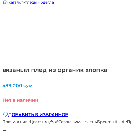
главная
каталог
пледы и одеяла
вязаный плед из органик хлопка
499,000
сум
Нет в наличии
ДОБАВИТЬ В ИЗБРАННОЕ
Пол:
мальчик
Цвет:
голубой
Сезон:
зима, осень
Бренд:
kitikate
П