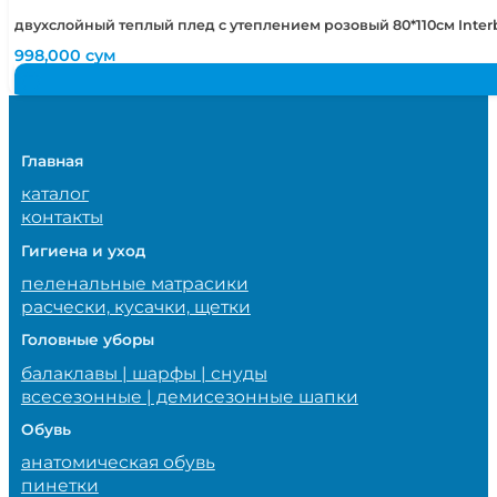
двухслойный теплый плед с утеплением розовый 80*110см Inte
998,000
сум
Главная
каталог
контакты
Гигиена и уход
пеленальные матрасики
расчески, кусачки, щетки
Головные уборы
балаклавы | шарфы | снуды
всесезонные | демисезонные шапки
Обувь
анатомическая обувь
пинетки