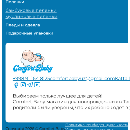
Пеленки
бамбуковые пеленки
муслиновые пеленки
Пледы и одеяла
Подарочные упаковки
+998 91 164 8125
comfortbabyuz@gmail.com
Katta 
Следите за нами на Facebook
Следите за нами в Instagram
Следите за нами в Telegram
Следите за нами в YouTube
Выбираем только лучшее для детей!
Comfort Baby магазин для новорожденных в Та
родители были уверены, что их ребенок одет в
Политика конфиденциальности
Copyright 2026 © Comfort Baby
Условия использования