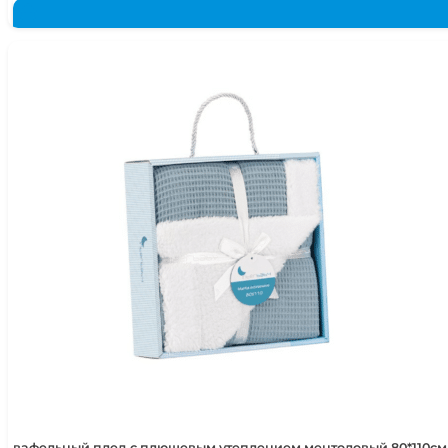
вафельный плед с плюшевым утеплением ментоловый 80*110см 