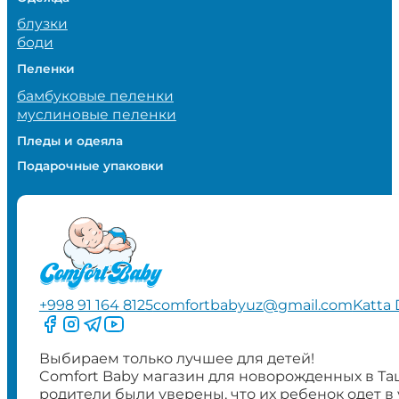
блузки
боди
Пеленки
бамбуковые пеленки
муслиновые пеленки
Пледы и одеяла
Подарочные упаковки
+998 91 164 8125
comfortbabyuz@gmail.com
Katta 
Следите за нами на Facebook
Следите за нами в Instagram
Следите за нами в Telegram
Следите за нами в YouTube
Выбираем только лучшее для детей!
Comfort Baby магазин для новорожденных в Та
родители были уверены, что их ребенок одет в