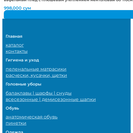
998,000
сум
Главная
каталог
контакты
Гигиена и уход
пеленальные матрасики
расчески, кусачки, щетки
Головные уборы
балаклавы | шарфы | снуды
всесезонные | демисезонные шапки
Обувь
анатомическая обувь
пинетки
Одежда