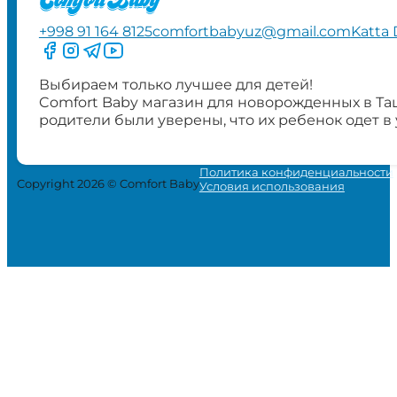
+998 91 164 8125
comfortbabyuz@gmail.com
Katta 
Следите за нами на Facebook
Следите за нами в Instagram
Следите за нами в Telegram
Следите за нами в YouTube
Выбираем только лучшее для детей!
Comfort Baby магазин для новорожденных в Та
родители были уверены, что их ребенок одет в
Политика конфиденциальности
Copyright 2026 © Comfort Baby
Условия использования