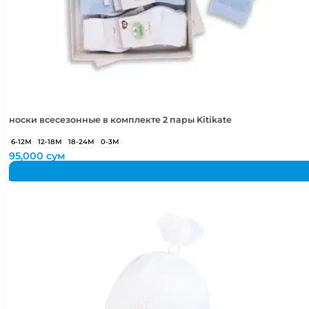
носки всесезонные в комплекте 2 пары Kitikate
6-12М
12-18М
18-24М
0-3М
95,000
сум