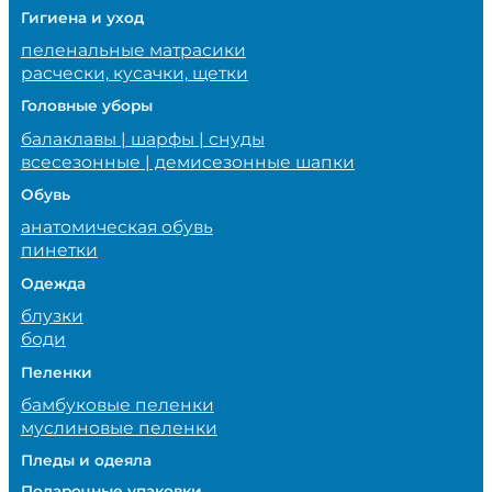
Гигиена и уход
пеленальные матрасики
расчески, кусачки, щетки
Головные уборы
балаклавы | шарфы | снуды
всесезонные | демисезонные шапки
Обувь
анатомическая обувь
пинетки
Одежда
блузки
боди
Пеленки
бамбуковые пеленки
муслиновые пеленки
Пледы и одеяла
Подарочные упаковки