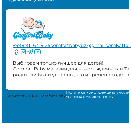
+998 91 164 8125
comfortbabyuz@gmail.com
Katta 
Следите за нами на Facebook
Следите за нами в Instagram
Следите за нами в Telegram
Следите за нами в YouTube
Выбираем только лучшее для детей!
Comfort Baby магазин для новорожденных в Та
родители были уверены, что их ребенок одет в
Политика конфиденциальности
Copyright 2026 © Comfort Baby
Условия использования