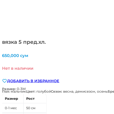
вязка 5 пред.хл.
650,000
сум
Нет в наличии
ДОБАВИТЬ В ИЗБРАННОЕ
Размер:
0-3М
Пол:
мальчик
Цвет:
голубой
Сезон:
весна, демисезон, осень
Бр
Размер
Рост
0-1 мес
50 см