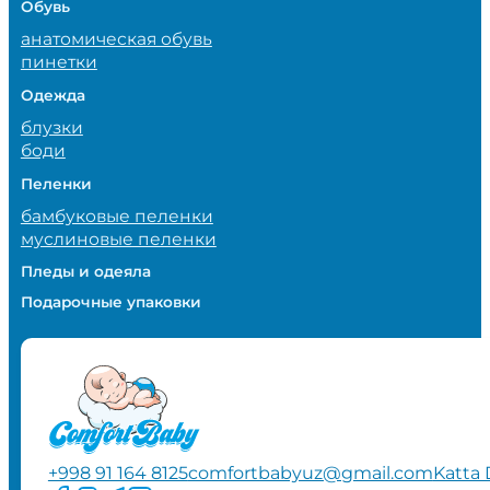
Обувь
анатомическая обувь
пинетки
Одежда
блузки
боди
Пеленки
бамбуковые пеленки
муслиновые пеленки
Пледы и одеяла
Подарочные упаковки
+998 91 164 8125
comfortbabyuz@gmail.com
Katta 