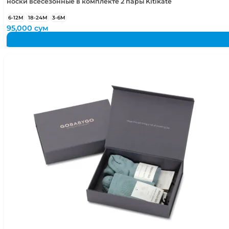
носки всесезонные в комплекте 2 пары Kitikate
6-12М
18-24М
3-6М
95,000
сум