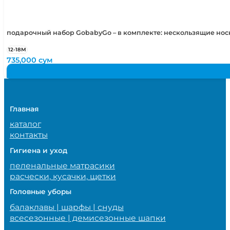
подарочный набор GobabyGo – в комплекте: нескользящие но
12-18М
735,000
сум
Главная
каталог
контакты
Гигиена и уход
пеленальные матрасики
расчески, кусачки, щетки
Головные уборы
балаклавы | шарфы | снуды
всесезонные | демисезонные шапки