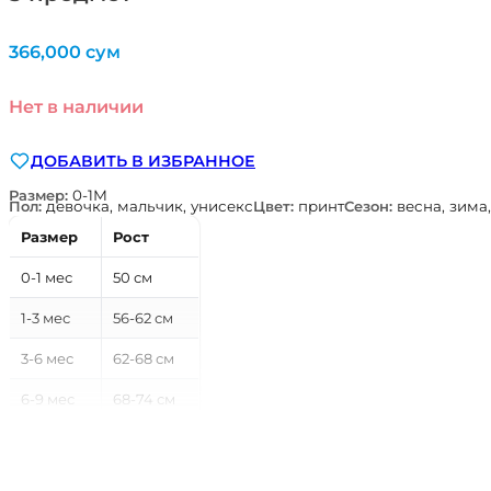
366,000
сум
Нет в наличии
ДОБАВИТЬ В ИЗБРАННОЕ
Размер:
0-1М
Пол:
девочка, мальчик, унисекс
Цвет:
принт
Сезон:
весна, зима,
Размер
Рост
0-1 мес
50 см
1-3 мес
56-62 см
3-6 мес
62-68 см
6-9 мес
68-74 см
9-12 мес
74-80 см
12-18 мес
80-86 см