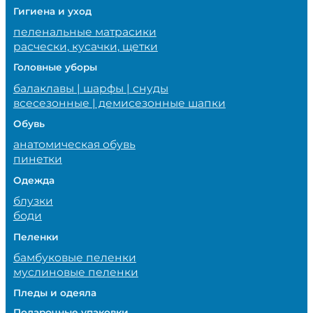
Гигиена и уход
пеленальные матрасики
расчески, кусачки, щетки
Головные уборы
балаклавы | шарфы | снуды
всесезонные | демисезонные шапки
Обувь
анатомическая обувь
пинетки
Одежда
блузки
боди
Пеленки
бамбуковые пеленки
муслиновые пеленки
Пледы и одеяла
Подарочные упаковки