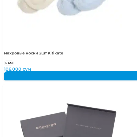
махровые носки 2шт Kitikate
3-6М
106,000
сум