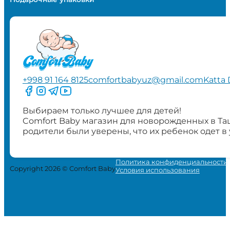
+998 91 164 8125
comfortbabyuz@gmail.com
Katta 
Следите за нами на Facebook
Следите за нами в Instagram
Следите за нами в Telegram
Следите за нами в YouTube
Выбираем только лучшее для детей!
Comfort Baby магазин для новорожденных в Та
родители были уверены, что их ребенок одет в
Политика конфиденциальности
Copyright 2026 © Comfort Baby
Условия использования