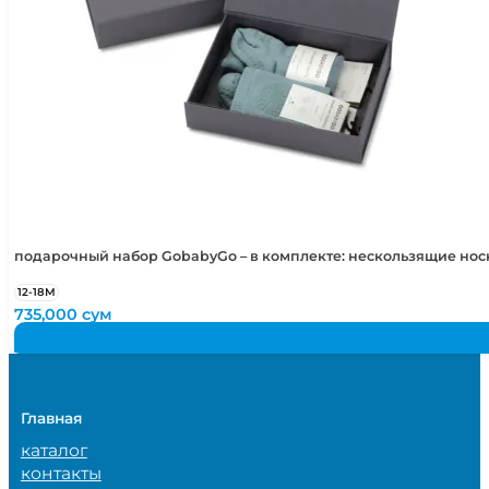
подарочный набор GobabyGo – в комплекте: нескользящие но
12-18М
735,000
сум
Главная
каталог
контакты