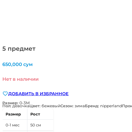
5 предмет
650,000
сум
Нет в наличии
ДОБАВИТЬ В ИЗБРАННОЕ
Размер:
0-3М
Пол:
девочка
Цвет:
бежевый
Сезон:
зима
Бренд:
nipperland
Прои
Размер
Рост
0-1 мес
50 см