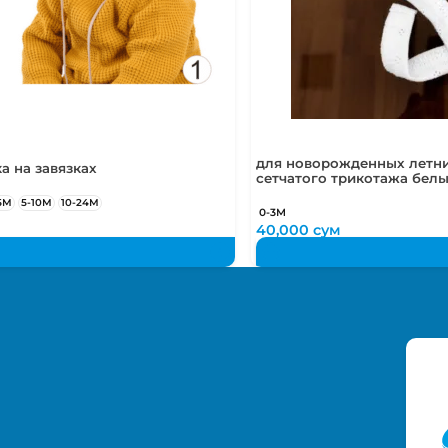
для новорожденных летни
а на завязках
сетчатого трикотажа бел
5М
5-10М
10-24М
0-3М
м
40,000
сум