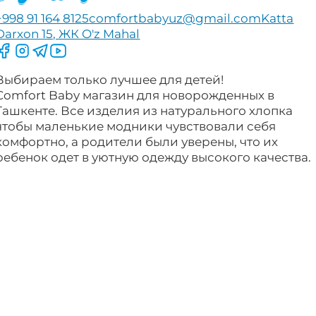
+998 91 164 8125
comfortbabyuz@gmail.com
Katta
Darxon 15, ЖК O'z Mahal
Следите за нами на Facebook
Следите за нами в Instagram
Следите за нами в Telegram
Следите за нами в YouTube
Выбираем только лучшее для детей!
Comfort Baby магазин для новорожденных в
Ташкенте. Все изделия из натурального хлопка
чтобы маленькие модники чувствовали себя
комфортно, а родители были уверены, что их
ребенок одет в уютную одежду высокого качества.