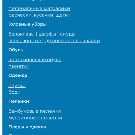
пеленальные матрасики
расчески, кусачки, щетки
Головные уборы
балаклавы | шарфы | снуды
всесезонные | демисезонные шапки
Обувь
анатомическая обувь
пинетки
Одежда
блузки
боди
Пеленки
бамбуковые пеленки
муслиновые пеленки
Пледы и одеяла