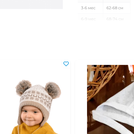
3-6 мес
62-68 см
6-9 мес
68-74 см
9-12 мес
74-80 см
12-18 мес
80-86 см
18-24 мес
86-92 см
2-3 года
92-98 см
3-4 года
98-104 см
4-5 лет
104-110 см
5-6 лет
110-116 см