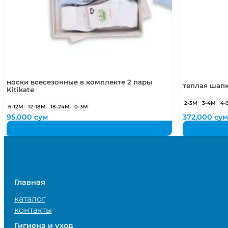
носки всесезонные в комплекте 2 пары
теплая шапк
Kitikate
2-3М
3-4М
4-
6-12М
12-18М
18-24М
0-3М
95,000
сум
372,000
су
Главная
каталог
контакты
Гигиена и уход