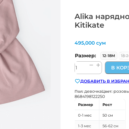
Alika нарядн
Kitikate
495,000
сум
Размер:
12-18М
18-
Количество
В КОР
товара
Alika
ДОБАВИТЬ В ИЗБРА
нарядное
платье
девочка
розов
Пол:
Цвет:
из
8684198122250
плотного
Размер
Рост
трикотажа
Kitikate
0-1 мес
50 см
1-3 мес
56-62 см