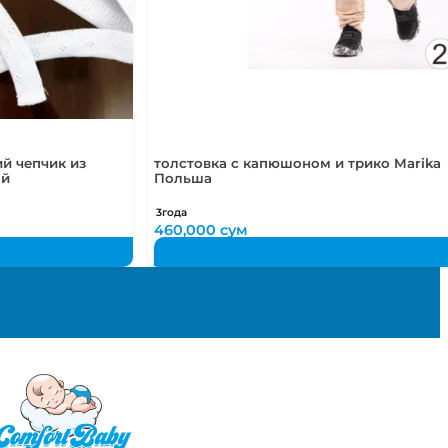
й чепчик из
толстовка с капюшоном и трико Marika
ый
Польша
3года
460,000
сум