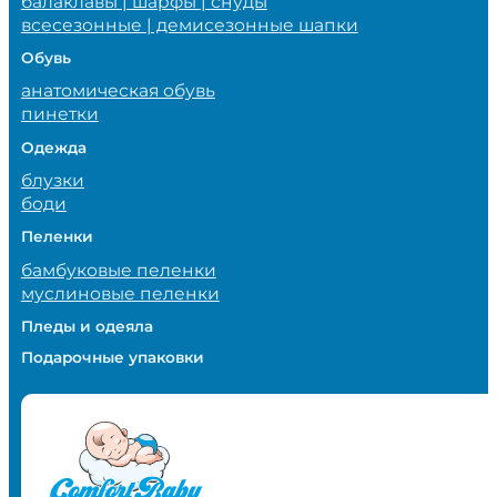
балаклавы | шарфы | снуды
всесезонные | демисезонные шапки
Обувь
анатомическая обувь
пинетки
Одежда
блузки
боди
Пеленки
бамбуковые пеленки
муслиновые пеленки
Пледы и одеяла
Подарочные упаковки