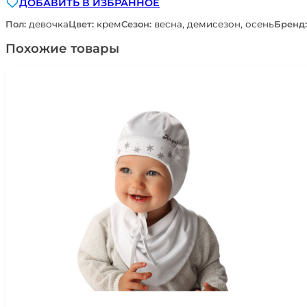
ДОБАВИТЬ В ИЗБРАННОЕ
шапка
на
Пол:
девочка
Цвет:
крем
Сезон:
весна, демисезон, осень
Бренд
широкой
резинке
Похожие товары