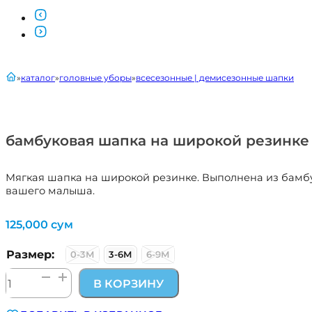
главная
каталог
головные уборы
всесезонные | демисезонные шапки
бамбуковая шапка на широкой резинке
Мягкая шапка на широкой резинке. Выполнена из бамбук
вашего малыша.
125,000
сум
Размер:
0-3М
3-6М
6-9М
Количество
В КОРЗИНУ
товара
бамбуковая