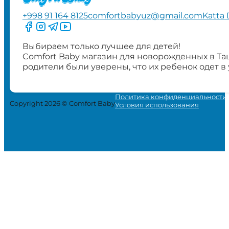
+998 91 164 8125
comfortbabyuz@gmail.com
Katta 
Следите за нами на Facebook
Следите за нами в Instagram
Следите за нами в Telegram
Следите за нами в YouTube
Выбираем только лучшее для детей!
Comfort Baby магазин для новорожденных в Та
родители были уверены, что их ребенок одет в
Политика конфиденциальности
Copyright 2026 © Comfort Baby
Условия использования