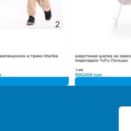
 капюшоном и трико Marika
шерстяная шапка на завязк
подкладом TuTu Польша
1-4М
м
300,000
сум