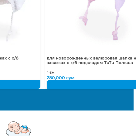
ах с х/б
для новорожденных велюровая шапка 
завязках с х/б подкладом TuTu Польша
1-3М
280,000
сум