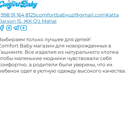
+998 91 164 8125
comfortbabyuz@gmail.com
Katta
Darxon 15, ЖК O'z Mahal
Следите за нами на Facebook
Следите за нами в Instagram
Следите за нами в Telegram
Следите за нами в YouTube
Выбираем только лучшее для детей!
Comfort Baby магазин для новорожденных в
Ташкенте. Все изделия из натурального хлопка
чтобы маленькие модники чувствовали себя
комфортно, а родители были уверены, что их
ребенок одет в уютную одежду высокого качества.