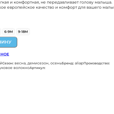
гкая и комфортная, не передавливает голову малыша.
окое европейское качество и комфорт для вашего малы
6-9М
9-18М
ЗИНУ
ННОЕ
ой
весна, демисезон, осень
aliap
Сезон:
Бренд:
Производство:
уковое волокно
Артикул: