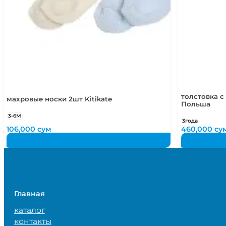
толстовка с
махровые носки 2шт Kitikate
Польша
3-6М
3года
106,000
сум
460,000
су
Главная
каталог
контакты