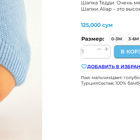
Шапка Тедди. Очень мя
Шапки Aliap – это выс
125,000
сум
Размер:
0-3М
3-6М
Количество
В КОР
товара
Teddy
ДОБАВИТЬ В ИЗБРА
бамбуковая
шапка
мальчик
голуб
Пол:
Цвет:
на
Турция
100% бамб
Состав:
широкой
резинке
Aliap
Польша