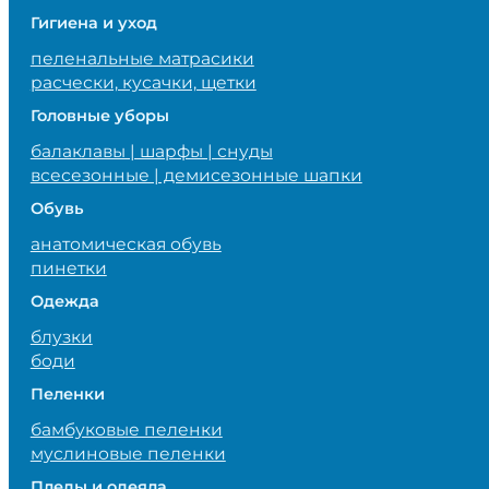
Гигиена и уход
пеленальные матрасики
расчески, кусачки, щетки
Головные уборы
балаклавы | шарфы | снуды
всесезонные | демисезонные шапки
Обувь
анатомическая обувь
пинетки
Одежда
блузки
боди
Пеленки
бамбуковые пеленки
муслиновые пеленки
Пледы и одеяла