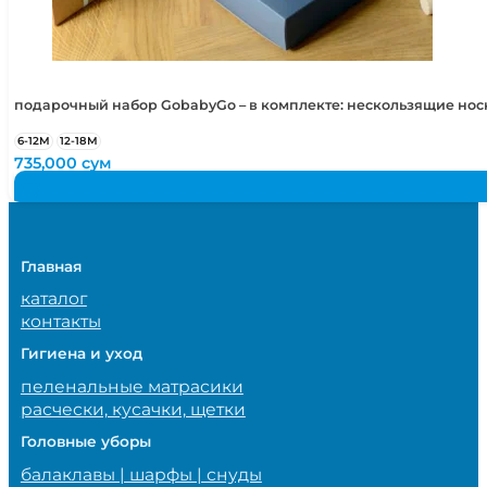
подарочный набор GobabyGo – в комплекте: нескользящие но
6-12М
12-18М
735,000
сум
Главная
каталог
контакты
Гигиена и уход
пеленальные матрасики
расчески, кусачки, щетки
Головные уборы
балаклавы | шарфы | снуды