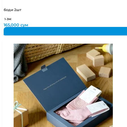
боди 2шт
1-3М
165,000
сум