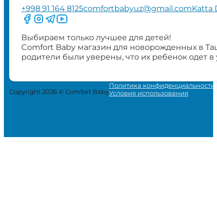
+998 91 164 8125
comfortbabyuz@gmail.com
Katta 
Следите за нами на Facebook
Следите за нами в Instagram
Следите за нами в Telegram
Следите за нами в YouTube
Выбираем только лучшее для детей!
Comfort Baby магазин для новорожденных в Та
родители были уверены, что их ребенок одет в
Политика конфиденциальности
Copyright 2026 © Comfort Baby
Условия использования