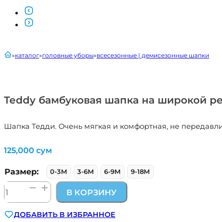
главная
каталог
головные уборы
всесезонные | демисезонные шапки
Teddy бамбуковая шапка на широкой ре
Шапка Тедди. Очень мягкая и комфортная, не передавли
125,000
сум
Размер:
0-3М
3-6М
6-9М
9-18М
Количество
В КОРЗИНУ
товара
Teddy
ДОБАВИТЬ В ИЗБРАННОЕ
бамбуковая