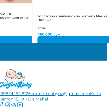
Go – в
толстовка с капюшоном и трико Marika
носки-колготки-
Польша
3года
460,000
сум
+998 91 164 8125
comfortbabyuz@gmail.com
Katta
Darxon 15, ЖК O'z Mahal
Следите за нами на Facebook
Следите за нами в Instagram
Следите за нами в Telegram
Следите за нами в YouTube