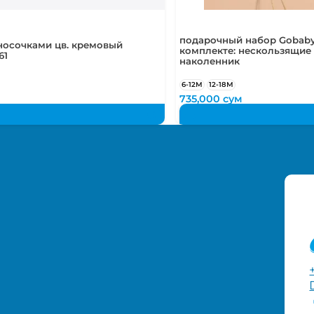
подарочный набор Gobaby
носочками цв. кремовый
комплекте: нескользящие 
61
наколенник
6-12М
12-18М
735,000
сум