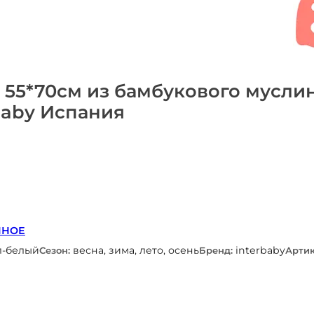
 55*70см из бамбукового мусли
baby Испания
ННОЕ
л-белый
весна, зима, лето, осень
interbaby
Сезон:
Бренд:
Артик