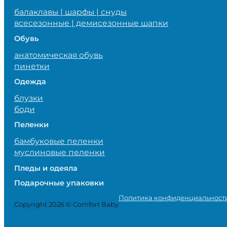
балаклавы | шарфы | снуды
всесезонные | демисезонные шапки
Обувь
анатомическая обувь
пинетки
Одежда
блузки
боди
Пеленки
бамбуковые пеленки
муслиновые пеленки
Пледы и одеяла
Подарочные упаковки
Политика конфиденциальност
Copyright 2026 © Comfort Baby