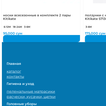
носки всесезонные в комплекте 2 пары
ползунки с 
Kitikate
Kitikate S713
6-12М
18-24М
3-6М
3-6М
95,000
сум
175,000
сум
Главная
каталог
контакты
Гигиена и уход
пеленальные матрасики
расчески, кусачки, щетки
Головные уборы