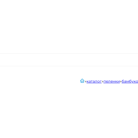
главная
каталог
пеленки
бамбуко