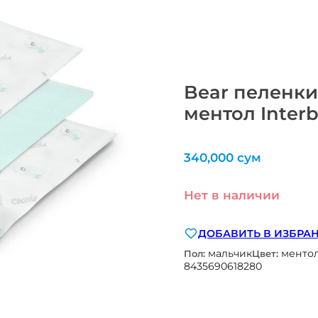
Bear пеленки
ментол Inter
340,000
сум
Нет в наличии
ДОБАВИТЬ В ИЗБРА
мальчик
менто
Пол:
Цвет:
8435690618280