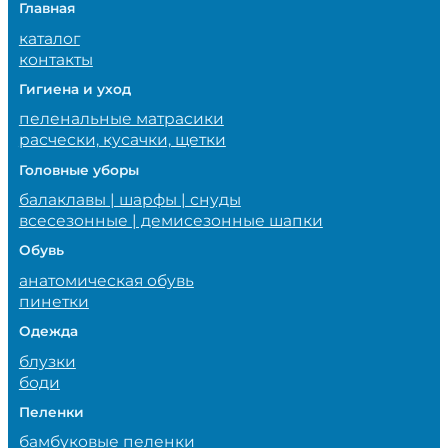
Главная
каталог
контакты
Гигиена и уход
пеленальные матрасики
расчески, кусачки, щетки
Головные уборы
балаклавы | шарфы | снуды
всесезонные | демисезонные шапки
Обувь
анатомическая обувь
пинетки
Одежда
блузки
боди
Пеленки
бамбуковые пеленки