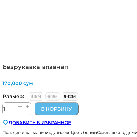
безрукавка вязаная
170,000
сум
Размер:
3-6М
6-9М
9-12М
Количество
В КОРЗИНУ
товара
безрукавка
ДОБАВИТЬ В ИЗБРАННОЕ
вязаная
Пол:
девочка, мальчик, унисекс
Цвет:
белый
Сезон:
весна, дем