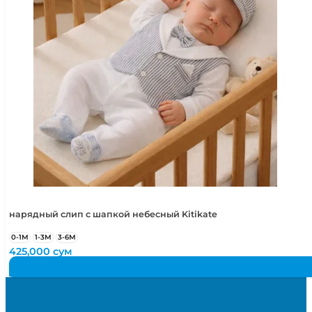
нарядный слип с шапкой небесный Kitikate
0-1М
1-3М
3-6М
425,000
сум