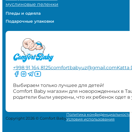
муслиновые пеленки
Пледы и одеяла
Подарочные упаковки
+998 91 164 8125
comfortbabyuz@gmail.com
Katta 
Следите за нами на Facebook
Следите за нами в Instagram
Следите за нами в Telegram
Следите за нами в YouTube
Выбираем только лучшее для детей!
Comfort Baby магазин для новорожденных в Та
родители были уверены, что их ребенок одет в
Политика конфиденциальности
Copyright 2026 © Comfort Baby
Условия использования