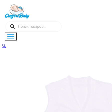
Поиск
товаров
🔍