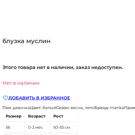
блузка муслин
Этого товара нет в наличии, заказ недоступен.
Нет в наличии
ДОБАВИТЬ В ИЗБРАННОЕ
Пол:
девочка
Цвет:
белый
Сезон:
весна, лето
Бренд:
marika
Прои
Размер
Возраст
Рост
56
0-2 мес
50-55 см