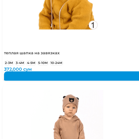
134
8 лет
128-133 см
теплая шапка на завязках
2-3М
3-4М
4-5М
5-10М
10-24М
372,000
сум