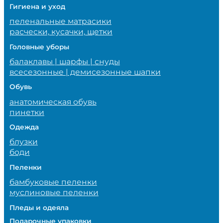
Гигиена и уход
пеленальные матрасики
расчески, кусачки, щетки
Головные уборы
балаклавы | шарфы | снуды
всесезонные | демисезонные шапки
Обувь
анатомическая обувь
пинетки
Одежда
блузки
боди
Пеленки
бамбуковые пеленки
муслиновые пеленки
Пледы и одеяла
Подарочные упаковки