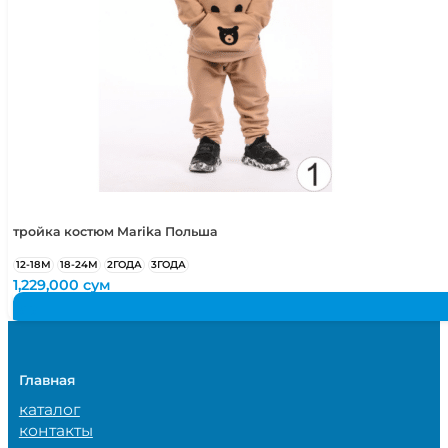
тройка костюм Marika Польша
12-18М
18-24М
2ГОДА
3ГОДА
1,229,000
сум
Главная
каталог
контакты