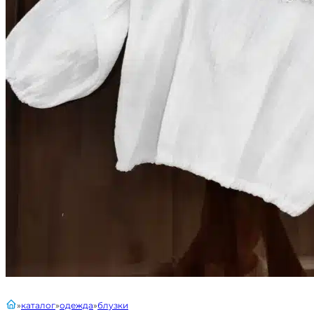
главная
каталог
одежда
блузки