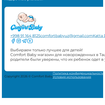
+998 91 164 8125
comfortbabyuz@gmail.com
Katta 
Следите за нами на Facebook
Следите за нами в Instagram
Следите за нами в Telegram
Следите за нами в YouTube
Выбираем только лучшее для детей!
Comfort Baby магазин для новорожденных в Та
родители были уверены, что их ребенок одет в
Политика конфиденциальности
Copyright 2026 © Comfort Baby
Условия использования