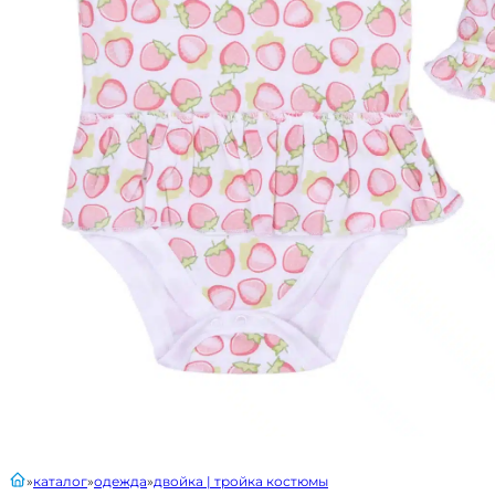
главная
каталог
одежда
двойка | тройка костюмы