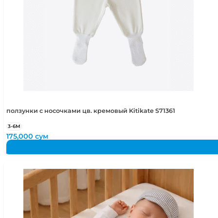
ползунки с носочками цв. кремовый Kitikate S71361
3-6М
175,000
сум