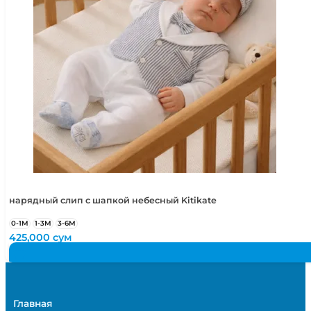
нарядный слип с шапкой небесный Kitikate
0-1М
1-3М
3-6М
425,000
сум
Главная