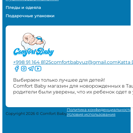
Пледы и одеяла
Подарочные упаковки
+998 91 164 8125
comfortbabyuz@gmail.com
Katta 
Следите за нами на Facebook
Следите за нами в Instagram
Следите за нами в Telegram
Следите за нами в YouTube
Выбираем только лучшее для детей!
Comfort Baby магазин для новорожденных в Та
родители были уверены, что их ребенок одет в
Политика конфиденциальности
Copyright 2026 © Comfort Baby
Условия использования