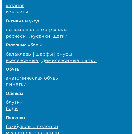
каталог
контакты
Гигиена и уход
пеленальные матрасики
расчески, кусачки, щетки
Головные уборы
балаклавы | шарфы | снуды
всесезонные | демисезонные шапки
Обувь
анатомическая обувь
пинетки
Одежда
блузки
боди
Пеленки
бамбуковые пеленки
муслиновые пеленки