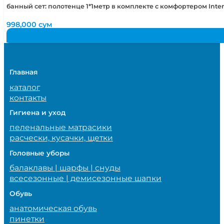
банный сет: полотенце 1*1метр в комплекте с комфортером Int
998,000
сум
Главная
каталог
контакты
Гигиена и уход
пеленальные матрасики
расчески, кусачки, щетки
Головные уборы
балаклавы | шарфы | снуды
всесезонные | демисезонные шапки
Обувь
анатомическая обувь
пинетки