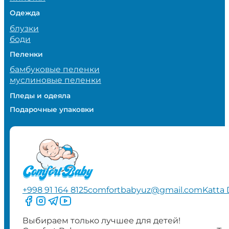
Одежда
блузки
боди
Пеленки
бамбуковые пеленки
муслиновые пеленки
Пледы и одеяла
Подарочные упаковки
+998 91 164 8125
comfortbabyuz@gmail.com
Katta 
Следите за нами на Facebook
Следите за нами в Instagram
Следите за нами в Telegram
Следите за нами в YouTube
Выбираем только лучшее для детей!