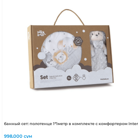
2-3 года
92-98 см
3-4 года
98-104 см
4-5 лет
104-110 см
5-6 лет
110-116 см
банный сет: полотенце 1*1метр в комплекте с комфортером Int
998,000
сум