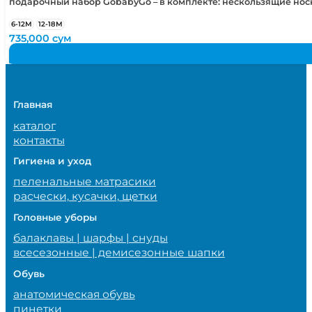
подарочный набор GobabyGo – в комплекте: нескользящие но
6-12М
12-18М
735,000
сум
Главная
каталог
контакты
Гигиена и уход
пеленальные матрасики
расчески, кусачки, щетки
Головные уборы
балаклавы | шарфы | снуды
всесезонные | демисезонные шапки
Обувь
анатомическая обувь
пинетки