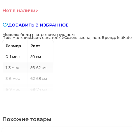
Нет в наличии
ДОБАВИТЬ В ИЗБРАННОЕ
Модель:
боди с коротким рукавом
Пол:
мальчик
Цвет:
салатовый
Сезон:
весна, лето
Бренд:
kitikate
Размер
Рост
0-1 мес
50 см
1-3 мес
56-62 см
3-6 мес
62-68 см
6-9 мес
68-74 см
9-12 мес
74-80 см
12-18 мес
80-86 см
Похожие товары
18-24 мес
86-92 см