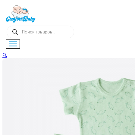
Поиск
товаров
🔍