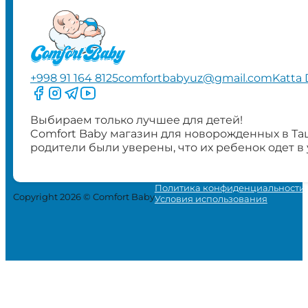
+998 91 164 8125
comfortbabyuz@gmail.com
Katta 
Следите за нами на Facebook
Следите за нами в Instagram
Следите за нами в Telegram
Следите за нами в YouTube
Выбираем только лучшее для детей!
Comfort Baby магазин для новорожденных в Та
родители были уверены, что их ребенок одет в
Политика конфиденциальности
Copyright 2026 © Comfort Baby
Условия использования