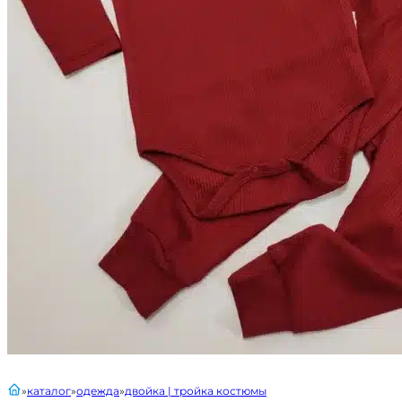
главная
каталог
одежда
двойка | тройка костюмы