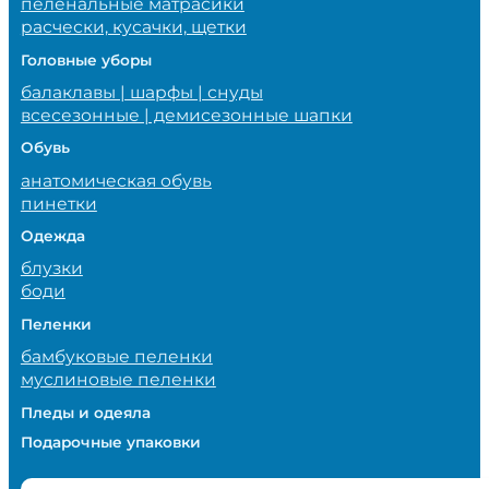
пеленальные матрасики
расчески, кусачки, щетки
Головные уборы
балаклавы | шарфы | снуды
всесезонные | демисезонные шапки
Обувь
анатомическая обувь
пинетки
Одежда
блузки
боди
Пеленки
бамбуковые пеленки
муслиновые пеленки
Пледы и одеяла
Подарочные упаковки