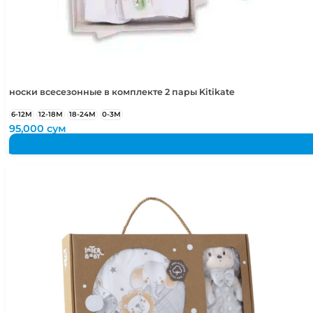
носки всесезонные в комплекте 2 пары Kitikate
6-12М
12-18М
18-24М
0-3М
95,000
сум