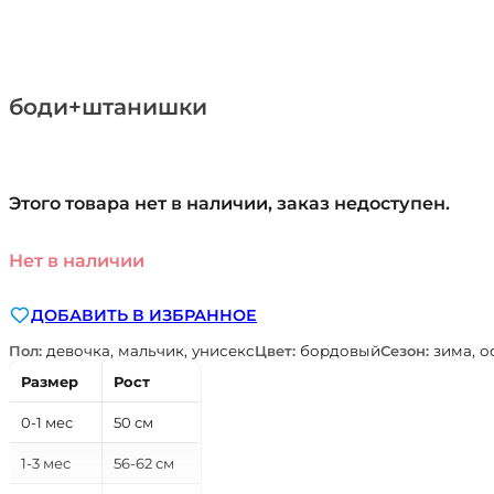
боди+штанишки
Этого товара нет в наличии, заказ недоступен.
Нет в наличии
ДОБАВИТЬ В ИЗБРАННОЕ
Пол:
девочка, мальчик, унисекс
Цвет:
бордовый
Сезон:
зима, о
Размер
Рост
0-1 мес
50 см
1-3 мес
56-62 см