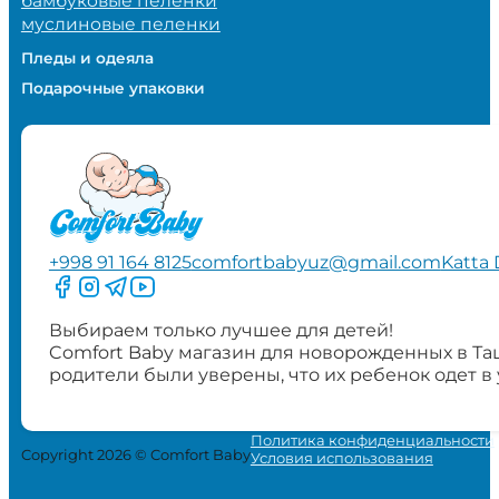
бамбуковые пеленки
муслиновые пеленки
Пледы и одеяла
Подарочные упаковки
+998 91 164 8125
comfortbabyuz@gmail.com
Katta 
Следите за нами на Facebook
Следите за нами в Instagram
Следите за нами в Telegram
Следите за нами в YouTube
Выбираем только лучшее для детей!
Comfort Baby магазин для новорожденных в Та
родители были уверены, что их ребенок одет в
Политика конфиденциальности
Copyright 2026 © Comfort Baby
Условия использования