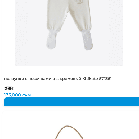
ползунки с носочками цв. кремовый Kitikate S71361
3-6М
175,000
сум