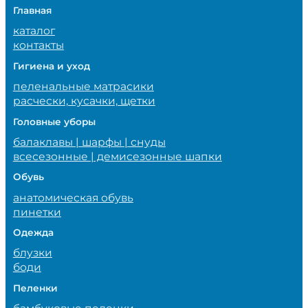
Главная
каталог
контакты
Гигиена и уход
пеленальные матрасики
расчески, кусачки, щетки
Головные уборы
балаклавы | шарфы | снуды
всесезонные | демисезонные шапки
Обувь
анатомическая обувь
пинетки
Одежда
блузки
боди
Пеленки