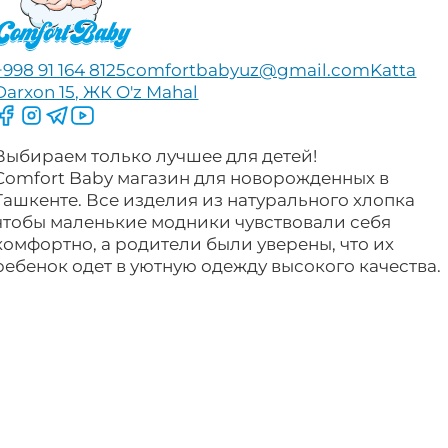
+998 91 164 8125
comfortbabyuz@gmail.com
Katta
Darxon 15, ЖК O'z Mahal
Следите за нами на Facebook
Следите за нами в Instagram
Следите за нами в Telegram
Следите за нами в YouTube
Выбираем только лучшее для детей!
Comfort Baby магазин для новорожденных в
Ташкенте. Все изделия из натурального хлопка
чтобы маленькие модники чувствовали себя
комфортно, а родители были уверены, что их
ребенок одет в уютную одежду высокого качества.