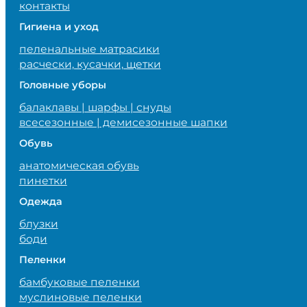
контакты
Гигиена и уход
пеленальные матрасики
расчески, кусачки, щетки
Головные уборы
балаклавы | шарфы | снуды
всесезонные | демисезонные шапки
Обувь
анатомическая обувь
пинетки
Одежда
блузки
боди
Пеленки
бамбуковые пеленки
муслиновые пеленки