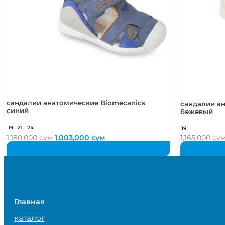
сандалии анатомические Biomecanics
сандалии а
синий
бежевый
19
21
24
19
Первоначальная
Текущая
1,180,000
сум
1,003,000
сум
1,165,000
су
цена
цена:
составляла
1,003,000 сум.
1,180,000 сум.
Главная
каталог