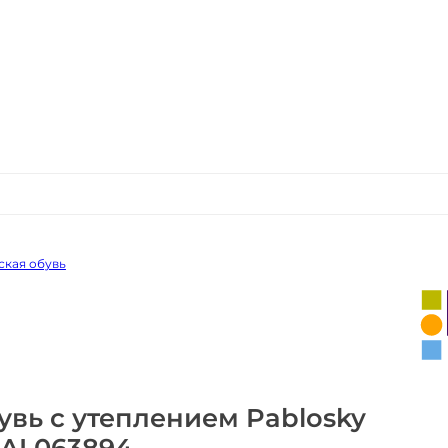
ская обувь
увь с утеплением Pablosky
AI 063894