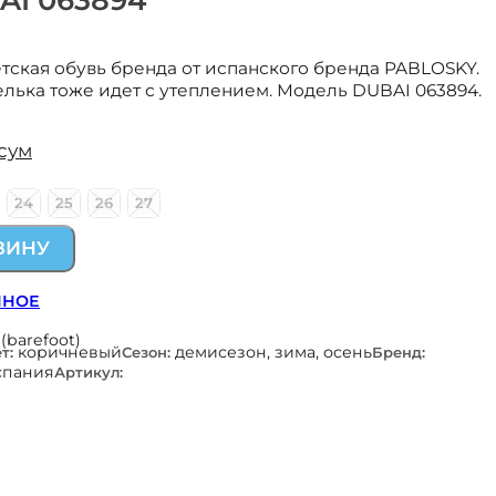
детская обувь бренда от испанского бренда PABLOSKY.
елька тоже идет с утеплением. Модель DUBAI 063894.
сум
24
25
26
27
ЗИНУ
ННОЕ
(barefoot)
коричневый
демисезон, зима, осень
т:
Сезон:
Бренд:
спания
Артикул: