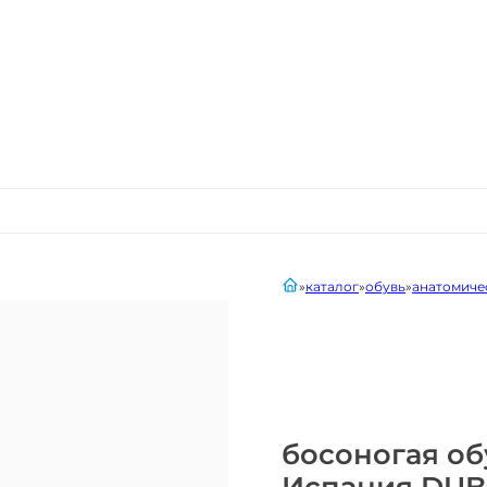
главная
каталог
обувь
анатомиче
босоногая об
Испания DUB