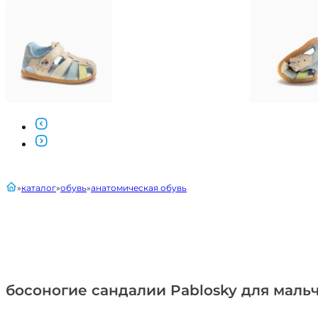
главная
каталог
обувь
анатомическая обувь
босоногие сандалии Pablosky для мальч