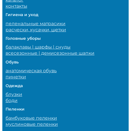
контакты
Гигиена и уход
пеленальные матрасики
расчески, кусачки, щетки
Головные уборы
балаклавы | шарфы | снуды
всесезонные | демисезонные шапки
Обувь
анатомическая обувь
пинетки
Одежда
блузки
боди
Пеленки
бамбуковые пеленки
муслиновые пеленки