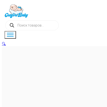
Поиск
товаров
🔍