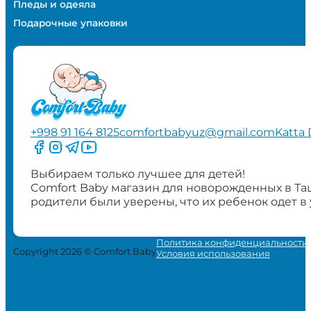
Пледы и одеяла
Подарочные упаковки
+998 91 164 8125
comfortbabyuz@gmail.com
Katta 
Следите за нами на Facebook
Следите за нами в Instagram
Следите за нами в Telegram
Следите за нами в YouTube
Выбираем только лучшее для детей!
Comfort Baby магазин для новорожденных в Та
родители были уверены, что их ребенок одет в
Политика конфиденциальности
Copyright 2026 © Comfort Baby
Условия использования