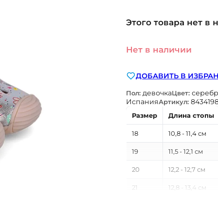
Этого товара нет в 
Нет в наличии
ДОБАВИТЬ В ИЗБРА
девочка
сереб
Пол:
Цвет:
Испания
843419
Артикул:
Размер
Длина стопы
18
10,8 - 11,4 см
19
11,5 - 12,1 см
20
12,2 - 12,7 см
21
12,8 - 13,4 см
22
13,5 - 14,1 см