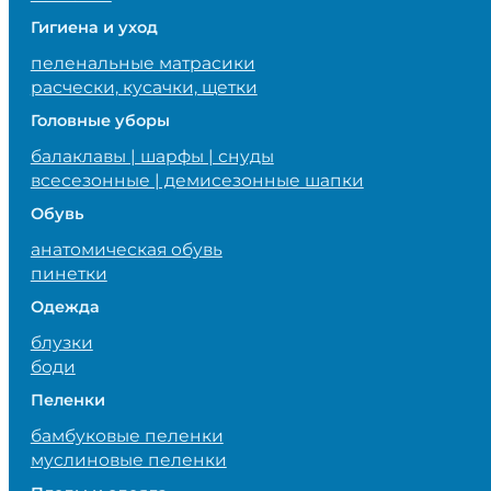
Гигиена и уход
пеленальные матрасики
расчески, кусачки, щетки
Головные уборы
балаклавы | шарфы | снуды
всесезонные | демисезонные шапки
Обувь
анатомическая обувь
пинетки
Одежда
блузки
боди
Пеленки
бамбуковые пеленки
муслиновые пеленки