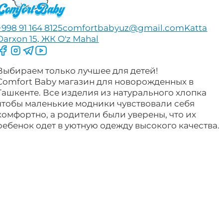
+998 91 164 8125
comfortbabyuz@gmail.com
Katta
Darxon 15, ЖК O'z Mahal
Следите за нами на Facebook
Следите за нами в Instagram
Следите за нами в Telegram
Следите за нами в YouTube
Выбираем только лучшее для детей!
Comfort Baby магазин для новорожденных в
Ташкенте. Все изделия из натурального хлопка
чтобы маленькие модники чувствовали себя
комфортно, а родители были уверены, что их
ребенок одет в уютную одежду высокого качества.