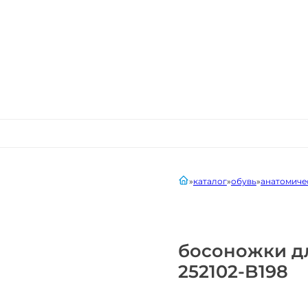
главная
каталог
обувь
анатомиче
босоножки д
252102-B198