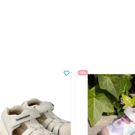
35
22,2 - 22,8 см
36
22,9 - 23,5 см
37
23,6 - 24,1 см
38
24,2 - 24,8 см
39
24,9 - 25,5 см
40
25,6 - 26,2 см
41
26,3 - 27 см
-15%