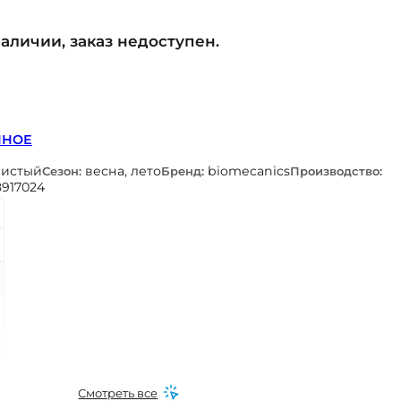
наличии, заказ недоступен.
ННОЕ
ристый
весна, лето
biomecanics
Сезон:
Бренд:
Производство:
8917024
Смотреть все