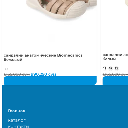
сандалии а
сандалии анатомические Biomecanics
белый
бежевый
18
19
22
19
Первоначальная
Текущая
1,165,000
сум
990,250
сум
1,165,000
су
цена
цена:
составляла
990,250 сум.
1,165,000 сум.
Главная
каталог
контакты