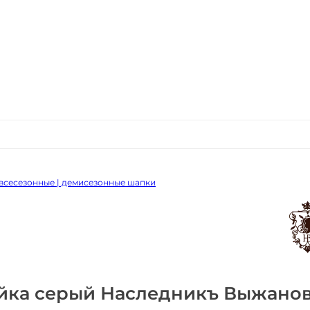
всесезонные | демисезонные шапки
айка серый Наследникъ Выжано