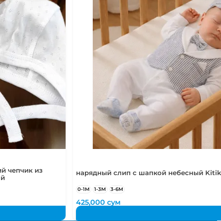
й чепчик из
нарядный слип с шапкой небесный Kitik
ый
0-1М
1-3М
3-6М
425,000
сум