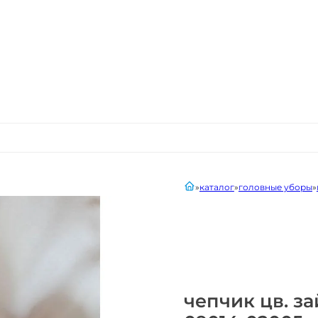
главная
каталог
головные уборы
чепчик цв. з