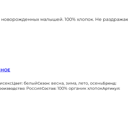
ля новорожденных малышей. 100% хлопок. Не раздража
ННОЕ
нисекс
белый
весна, зима, лето, осень
Цвет:
Сезон:
Бренд:
Россия
100% органик хлопок
роизводство:
Состав:
Артикул: