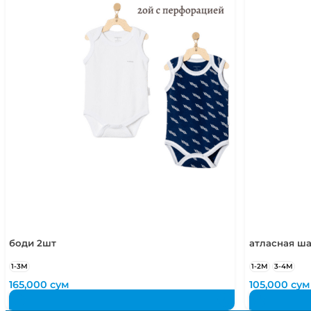
боди 2шт
атласная ша
1-3М
1-2М
3-4М
165,000
сум
105,000
сум