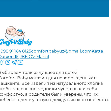
+998 91 164 8125
comfortbabyuz@gmail.com
Katta
Darxon 15, ЖК O'z Mahal
Следите за нами на Facebook
Следите за нами в Instagram
Следите за нами в Telegram
Следите за нами в YouTube
Выбираем только лучшее для детей!
Comfort Baby магазин для новорожденных в
Ташкенте. Все изделия из натурального хлопка
чтобы маленькие модники чувствовали себя
комфортно, а родители были уверены, что их
ребенок одет в уютную одежду высокого качества.