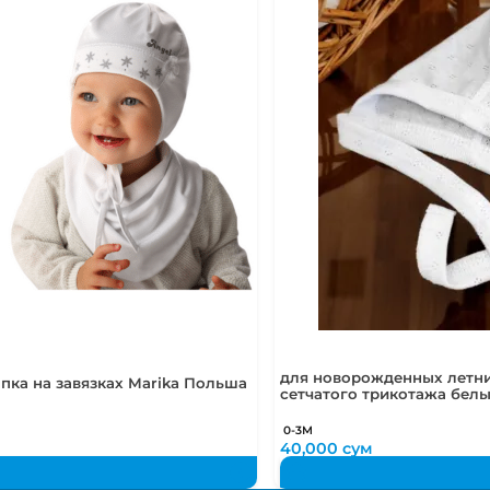
для новорожденных летни
пка на завязках Marika Польша
сетчатого трикотажа бел
0-3М
40,000
сум