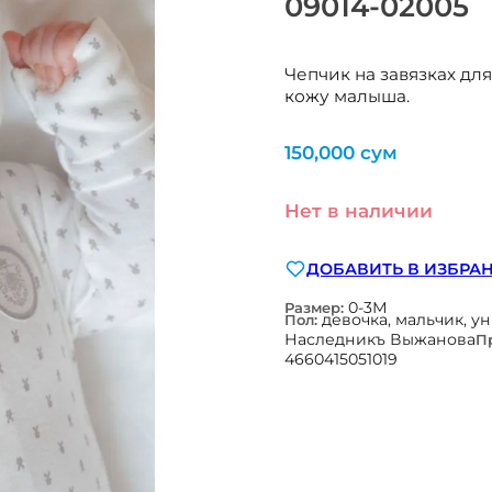
09014-02005
Чепчик на завязках д
кожу малыша.
150,000
сум
Нет в наличии
ДОБАВИТЬ В ИЗБРА
0-3М
Размер:
девочка, мальчик, у
Пол:
Наследникъ Выжанова
П
4660415051019