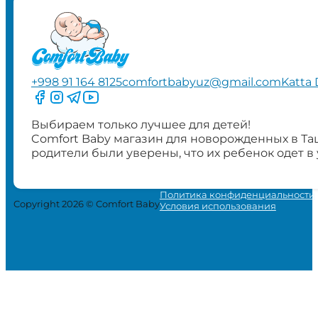
+998 91 164 8125
comfortbabyuz@gmail.com
Katta 
Следите за нами на Facebook
Следите за нами в Instagram
Следите за нами в Telegram
Следите за нами в YouTube
Выбираем только лучшее для детей!
Comfort Baby магазин для новорожденных в Та
родители были уверены, что их ребенок одет в
Политика конфиденциальности
Copyright 2026 © Comfort Baby
Условия использования