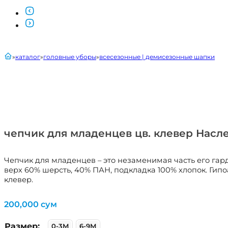
главная
каталог
головные уборы
всесезонные | демисезонные шапки
чепчик для младенцев цв. клевер Нас
Чепчик для младенцев – это незаменимая часть его гард
верх 60% шерсть, 40% ПАН, подкладка 100% хлопок. Гип
клевер.
200,000
сум
Размер:
0-3М
6-9М