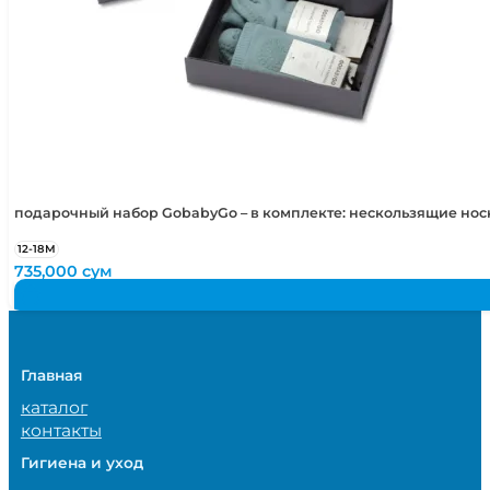
подарочный набор GobabyGo – в комплекте: нескользящие но
12-18М
735,000
сум
Главная
каталог
контакты
Гигиена и уход