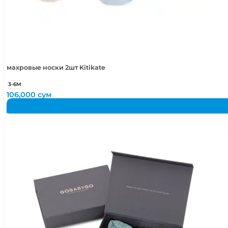
махровые носки 2шт Kitikate
3-6М
106,000
сум