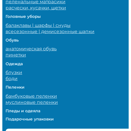
пеленальные матрасики
расчески, кусачки, щетки
Головные уборы
балаклавы | шарфы | снуды
всесезонные | демисезонные шапки
Обувь
анатомическая обувь
пинетки
Одежда
блузки
боди
Пеленки
бамбуковые пеленки
муслиновые пеленки
Пледы и одеяла
Подарочные упаковки