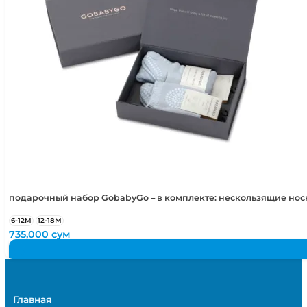
подарочный набор GobabyGo – в комплекте: нескользящие но
6-12М
12-18М
735,000
сум
Главная