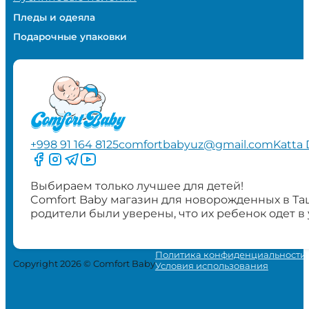
Пледы и одеяла
Подарочные упаковки
+998 91 164 8125
comfortbabyuz@gmail.com
Katta 
Следите за нами на Facebook
Следите за нами в Instagram
Следите за нами в Telegram
Следите за нами в YouTube
Выбираем только лучшее для детей!
Comfort Baby магазин для новорожденных в Та
родители были уверены, что их ребенок одет в
Политика конфиденциальности
Copyright 2026 © Comfort Baby
Условия использования