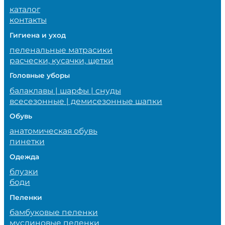
каталог
контакты
Гигиена и уход
пеленальные матрасики
расчески, кусачки, щетки
Головные уборы
балаклавы | шарфы | снуды
всесезонные | демисезонные шапки
Обувь
анатомическая обувь
пинетки
Одежда
блузки
боди
Пеленки
бамбуковые пеленки
муслиновые пеленки