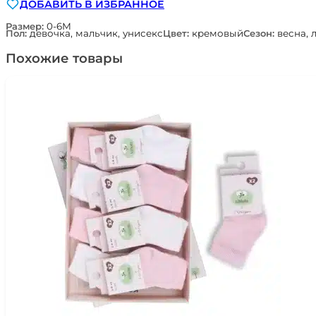
ДОБАВИТЬ В ИЗБРАННОЕ
рукавички
из
Размер:
0-6М
Пол:
девочка, мальчик, унисекс
Цвет:
кремовый
Сезон:
весна, 
сетчатого
дышащего
Похожие товары
трикотажа
цв.
кремовый
Наследникъ
Выжанова
13002-
11001