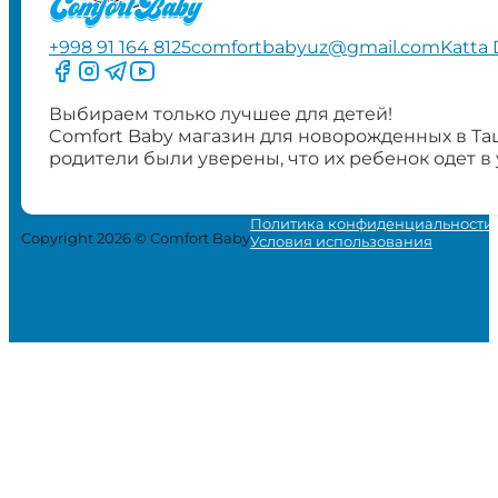
+998 91 164 8125
comfortbabyuz@gmail.com
Katta 
Следите за нами на Facebook
Следите за нами в Instagram
Следите за нами в Telegram
Следите за нами в YouTube
Выбираем только лучшее для детей!
Comfort Baby магазин для новорожденных в Та
родители были уверены, что их ребенок одет в
Политика конфиденциальности
Copyright 2026 © Comfort Baby
Условия использования