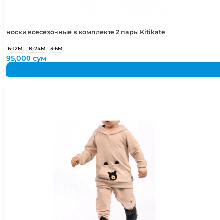
носки всесезонные в комплекте 2 пары Kitikate
6-12М
18-24М
3-6М
95,000
сум