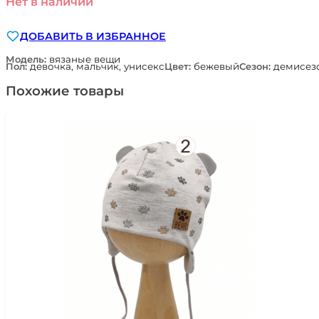
Нет в наличии
ДОБАВИТЬ В ИЗБРАННОЕ
Модель:
вязаные вещи
Пол:
девочка, мальчик, унисекс
Цвет:
бежевый
Сезон:
демисезо
Похожие товары