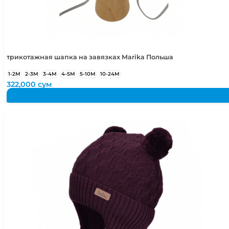
трикотажная шапка на завязках Marika Польша
1-2М
2-3М
3-4М
4-5М
5-10М
10-24М
322,000
сум