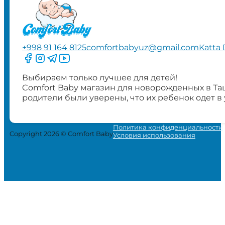
+998 91 164 8125
comfortbabyuz@gmail.com
Katta 
Следите за нами на Facebook
Следите за нами в Instagram
Следите за нами в Telegram
Следите за нами в YouTube
Выбираем только лучшее для детей!
Comfort Baby магазин для новорожденных в Та
родители были уверены, что их ребенок одет в
Политика конфиденциальности
Copyright 2026 © Comfort Baby
Условия использования