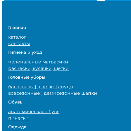
1,125,000 сум.
Главная
каталог
контакты
Гигиена и уход
пеленальные матрасики
расчески, кусачки, щетки
Головные уборы
балаклавы | шарфы | снуды
всесезонные | демисезонные шапки
Обувь
анатомическая обувь
пинетки
Одежда