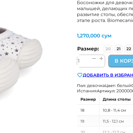
Босоножки для девочк
малышей, делающих пе
развитие стопы, обесп
этапе роста. Biomecani
1,270,000
сум
Размер:
20
21
22
Количество
В КОР
товара
детская
ДОБАВИТЬ В ИЗБРА
обувь
для
девочка
белый
Пол:
Цвет:
первых
Испания
200000
Артикул:
шагов
Размер
Длина стопы
Biomecanics
Испания
18
10,8 - 11,4 см
262100-
19
11,5 - 12,1 см
C050
20
12,2 - 12,7 см