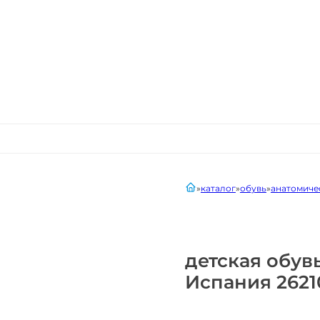
главная
каталог
обувь
анатомиче
детская обув
Испания 2621