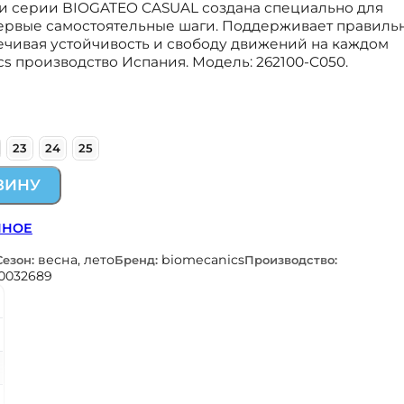
и серии BIOGATEO CASUAL создана специально для
рвые самостоятельные шаги. Поддерживает правиль
ечивая устойчивость и свободу движений на каждом
cs производство Испания. Модель: 262100-C050.
23
24
25
ЗИНУ
ННОЕ
весна, лето
biomecanics
Сезон:
Бренд:
Производство:
0032689