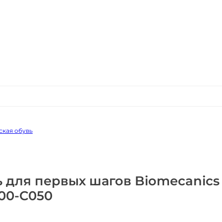
ская обувь
ь для первых шагов Biomecanics
00-C050