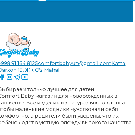
.
1,105,000 сум.
+998 91 164 8125
comfortbabyuz@gmail.com
Katta
Darxon 15, ЖК O'z Mahal
Следите за нами на Facebook
Следите за нами в Instagram
Следите за нами в Telegram
Следите за нами в YouTube
Выбираем только лучшее для детей!
Comfort Baby магазин для новорожденных в
Ташкенте. Все изделия из натурального хлопка
чтобы маленькие модники чувствовали себя
комфортно, а родители были уверены, что их
ребенок одет в уютную одежду высокого качества.