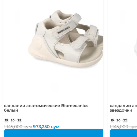
сандалии анатомические Biomecanics
сандалии а
белый
звездочки
19
20
25
19
20
22
Первоначальная
Текущая
1,145,000
сум
973,250
сум
1,145,000
су
цена
цена:
составляла
973,250 сум.