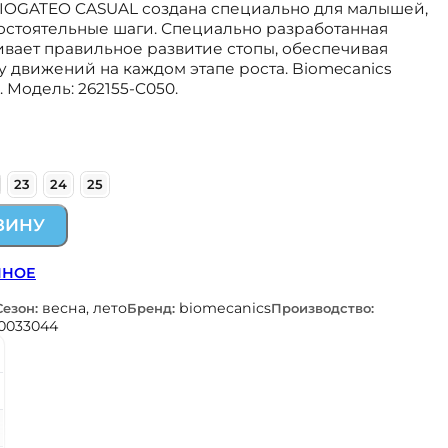
BIOGATEO CASUAL создана специально для малышей,
стоятельные шаги. Специально разработанная
вает правильное развитие стопы, обеспечивая
у движений на каждом этапе роста. Biomecanics
 Модель: 262155-C050.
23
24
25
ЗИНУ
ННОЕ
весна, лето
biomecanics
Сезон:
Бренд:
Производство:
0033044