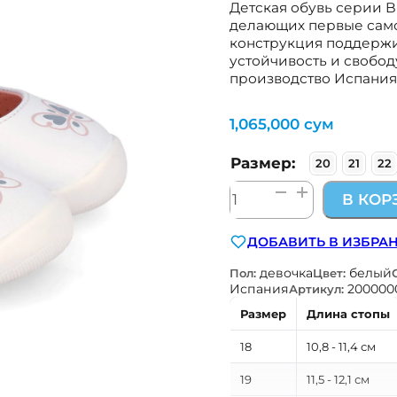
Детская обувь серии 
делающих первые само
конструкция поддержи
устойчивость и свобод
производство Испания.
1,065,000
сум
Размер:
20
21
22
Количество
В КОР
товара
детская
ДОБАВИТЬ В ИЗБРА
обувь
для
девочка
белый
Пол:
Цвет:
первых
Испания
200000
Артикул:
шагов
Размер
Длина стопы
Biomecanics
Испания
18
10,8 - 11,4 см
262155-
19
11,5 - 12,1 см
C050