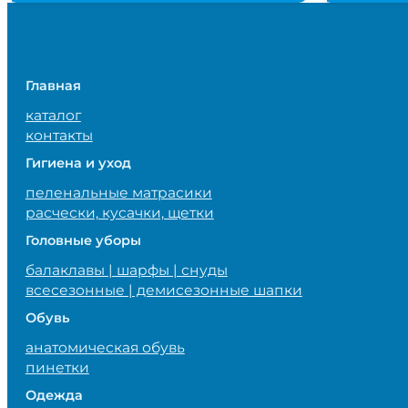
1,145,000 сум.
Главная
каталог
контакты
Гигиена и уход
пеленальные матрасики
расчески, кусачки, щетки
Головные уборы
балаклавы | шарфы | снуды
всесезонные | демисезонные шапки
Обувь
анатомическая обувь
пинетки
Одежда