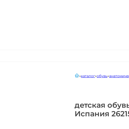
главная
каталог
обувь
анатомиче
детская обув
Испания 2621