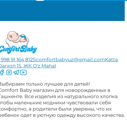
.
1,145,000 сум.
+998 91 164 8125
comfortbabyuz@gmail.com
Katta
Darxon 15, ЖК O'z Mahal
Следите за нами на Facebook
Следите за нами в Instagram
Следите за нами в Telegram
Следите за нами в YouTube
Выбираем только лучшее для детей!
Comfort Baby магазин для новорожденных в
Ташкенте. Все изделия из натурального хлопка
чтобы маленькие модники чувствовали себя
комфортно, а родители были уверены, что их
ребенок одет в уютную одежду высокого качества.