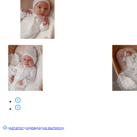
главная
каталог
одежда
на выписку