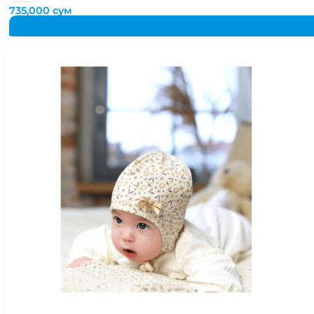
735,000
сум