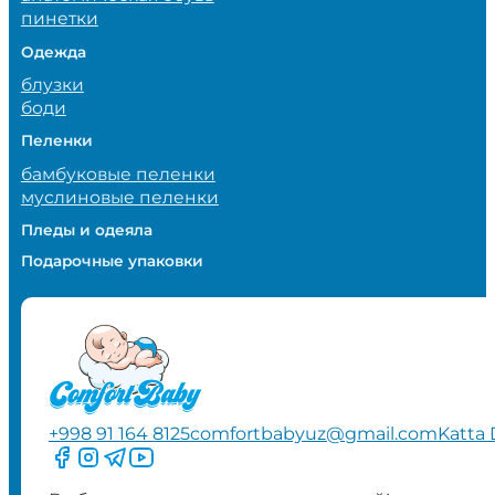
пинетки
Одежда
блузки
боди
Пеленки
бамбуковые пеленки
муслиновые пеленки
Пледы и одеяла
Подарочные упаковки
+998 91 164 8125
comfortbabyuz@gmail.com
Katta 
Следите за нами на Facebook
Следите за нами в Instagram
Следите за нами в Telegram
Следите за нами в YouTube