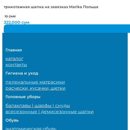
трикотажная шапка на завязках Marika Польша
10-24М
322,000
сум
Главная
каталог
контакты
Гигиена и уход
пеленальные матрасики
расчески, кусачки, щетки
Головные уборы
балаклавы | шарфы | снуды
всесезонные | демисезонные шапки
Обувь
анатомическая обувь