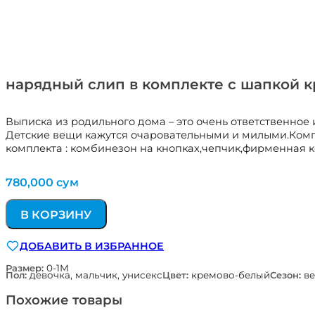
нарядный слип в комплекте с шапкой 
Выписка из родильного дома – это очень ответственное
Детские вещи кажутся очаровательными и милыми.Компл
комплекта : комбинезон на кнопках,чепчик,фирменная к
780,000
сум
В КОРЗИНУ
ДОБАВИТЬ В ИЗБРАННОЕ
Размер:
0-1М
Пол:
девочка, мальчик, унисекс
Цвет:
кремово-белый
Сезон:
ве
Похожие товары