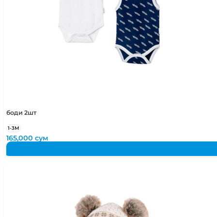
боди 2шт
1-3М
165,000
сум