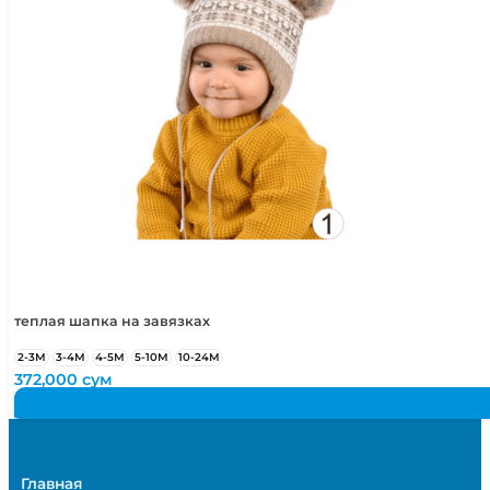
теплая шапка на завязках
2-3М
3-4М
4-5М
5-10М
10-24М
372,000
сум
Главная