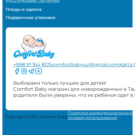
муслиновые пеленки
Пледы и одеяла
Подарочные упаковки
+998 91 164 8125
comfortbabyuz@gmail.com
Katta 
Следите за нами на Facebook
Следите за нами в Instagram
Следите за нами в Telegram
Следите за нами в YouTube
Выбираем только лучшее для детей!
Comfort Baby магазин для новорожденных в Та
родители были уверены, что их ребенок одет в
Политика конфиденциальности
Copyright 2026 © Comfort Baby
Условия использования