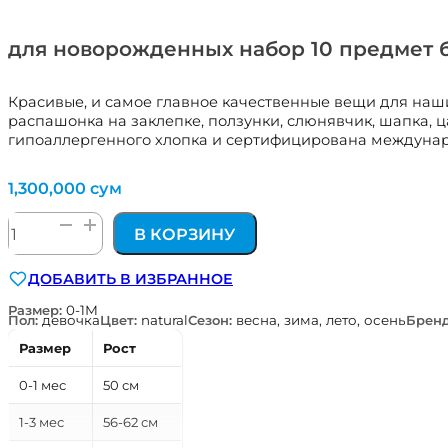
для новорожденных набор 10 предмет 
Красивые, и самое главное качественные вещи для наши
распашонка на заклепке, ползунки, слюнявчик, шапка, ц
гипоаллергенного хлопка и сертифицирована международ
1,300,000
сум
Количество
В КОРЗИНУ
товара
для
ДОБАВИТЬ В ИЗБРАННОЕ
новорожденных
набор
Размер:
0-1М
Пол:
девочка
Цвет:
natural
Сезон:
весна, зима, лето, осень
Брен
10
предмет
Размер
Рост
бежевый
упакован
0-1 мес
50 см
в
фирменный
1-3 мес
56-62 см
рюкзак