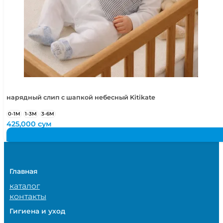
нарядный слип с шапкой небесный Kitikate
0-1М
1-3М
3-6М
425,000
сум
Главная
каталог
контакты
Гигиена и уход