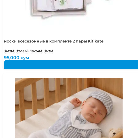
носки всесезонные в комплекте 2 пары Kitikate
6-12М
12-18М
18-24М
0-3М
95,000
сум