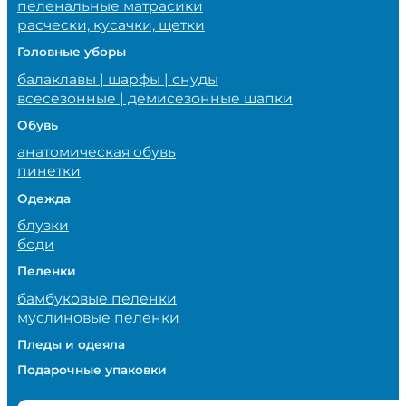
пеленальные матрасики
расчески, кусачки, щетки
Головные уборы
балаклавы | шарфы | снуды
всесезонные | демисезонные шапки
Обувь
анатомическая обувь
пинетки
Одежда
блузки
боди
Пеленки
бамбуковые пеленки
муслиновые пеленки
Пледы и одеяла
Подарочные упаковки