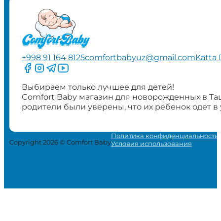
+998 91 164 8125
comfortbabyuz@gmail.com
Katta 
Следите за нами на Facebook
Следите за нами в Instagram
Следите за нами в Telegram
Следите за нами в YouTube
Выбираем только лучшее для детей!
Comfort Baby магазин для новорожденных в Та
родители были уверены, что их ребенок одет в
Политика конфиденциальности
Copyright 2026 © Comfort Baby
Условия использования