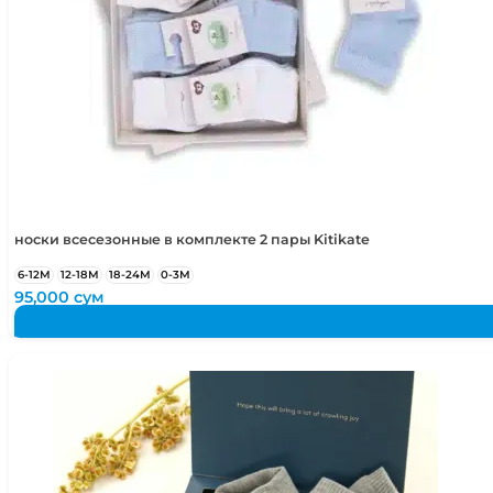
носки всесезонные в комплекте 2 пары Kitikate
6-12М
12-18М
18-24М
0-3М
95,000
сум