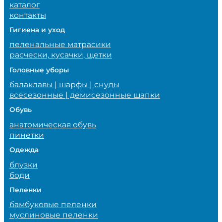
каталог
контакты
Гигиена и уход
пеленальные матрасики
расчески, кусачки, щетки
Головные уборы
балаклавы | шарфы | снуды
всесезонные | демисезонные шапки
Обувь
анатомическая обувь
пинетки
Одежда
блузки
боди
Пеленки
бамбуковые пеленки
муслиновые пеленки