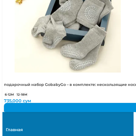
подарочный набор GobabyGo – в комплекте: нескользящие но
6-12М
12-18М
735,000
сум
Главная