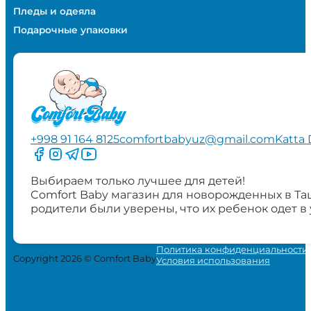
Пледы и одеяла
Подарочные упаковки
+998 91 164 8125
comfortbabyuz@gmail.com
Katta 
Следите за нами на Facebook
Следите за нами в Instagram
Следите за нами в Telegram
Следите за нами в YouTube
Выбираем только лучшее для детей!
Comfort Baby магазин для новорожденных в Та
родители были уверены, что их ребенок одет в
Политика конфиденциальности
Copyright 2026 © Comfort Baby
Условия использования